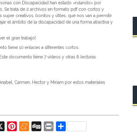
rsonas con Discapacidad han estado «rulando» por
 Se trata de 2 archivos en formato pdf con cortos y
super creativos, bonitos y útiles, que nos van a permitir
jar el ámbito de la discapacidad de una forma atractiva y
er el gran trabajo!
o tiene 10 enlaces a diferentes cortos.
Este documento tiene 7 vídeos y otras 6 lecturas
 Anabel, Carmen, Hector y Miriam por estos materiales
X
Pi
M
Di
Pr
C
nt
e
g
in
o