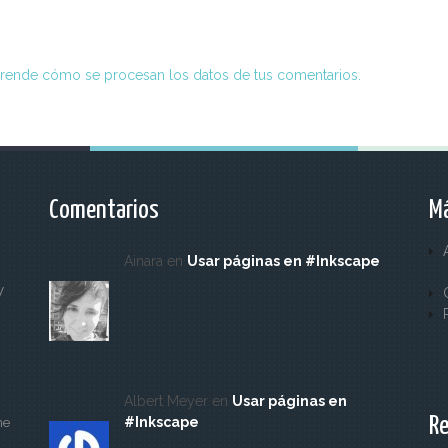
rende cómo se procesan los datos de tus comentarios.
Comentarios
Má
Ainara en
Usar páginas en #Inkscape
y
Albert Meyer en
Usar páginas en
Re
#Inkscape
ne