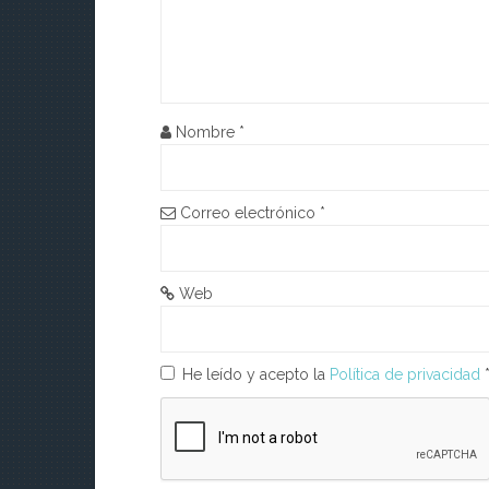
ó
n
d
Nombre
*
e
e
Correo electrónico
*
n
t
Web
r
a
He leído y acepto la
Política de privacidad
d
a