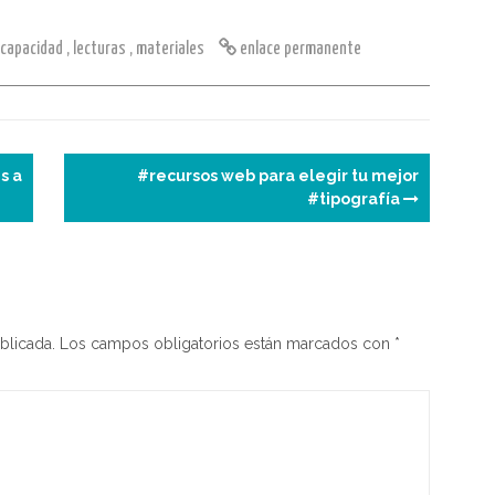
er
n
g
t
m
scapacidad
,
lecturas
,
materiales
enlace permanente
e
e
p
st
a
ar
m
tir
e
s a
#recursos web para elegir tu mejor
#tipografía
blicada.
Los campos obligatorios están marcados con
*