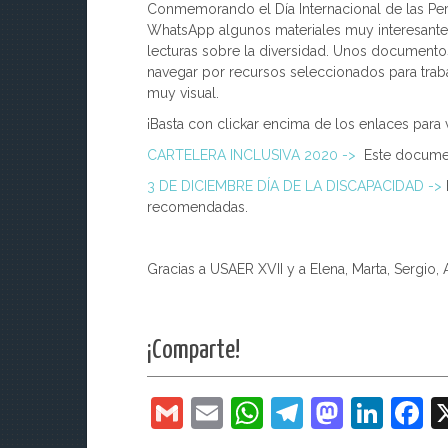
Conmemorando el Día Internacional de las Pe
WhatsApp algunos materiales muy interesantes.
lecturas sobre la diversidad. Unos documentos 
navegar por recursos seleccionados para traba
muy visual.
¡Basta con clickar encima de los enlaces para v
CARTELERA INCLUSIVA 2020 ->
Este document
3 DE DICIEMBRE DÍA DE LA DISCAPACIDAD ->
recomendadas.
Gracias a
USAER XVII y a Elena, Marta, Sergio,
¡Comparte!
G
E
W
T
M
Li
F
m
m
h
el
a
n
a