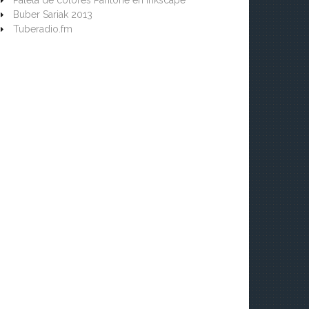
Paleta de colores Pantone en Inkscape
Buber Sariak 2013
Tuberadio.fm