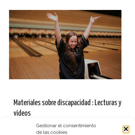
Materiales sobre discapacidad : Lecturas y
vídeos
3 diciembre, 2020
Educación Social
Gestionar el consentimiento
de las cookies
Conmemorando el Día Internacional de las Personas