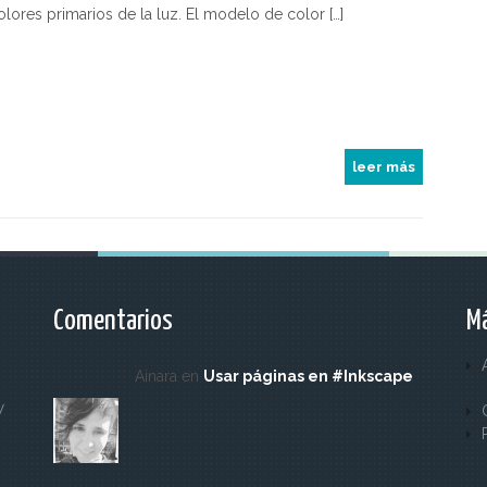
olores primarios de la luz. El modelo de color […]
leer más
Comentarios
Má
Ainara en
Usar páginas en #Inkscape
y