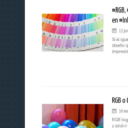
#RGB, 
en #In
13 ju
Sí al ig
diseño q
impresió
RGB o 
30 ma
RGB (sig
y azul»)