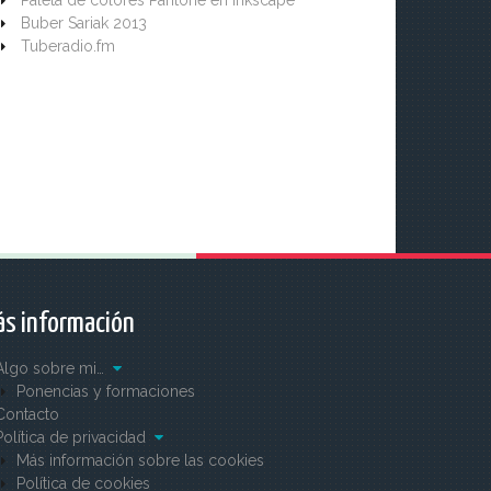
Paleta de colores Pantone en Inkscape
Buber Sariak 2013
Tuberadio.fm
s información
Algo sobre mi…
Ponencias y formaciones
Contacto
Política de privacidad
Más información sobre las cookies
Política de cookies