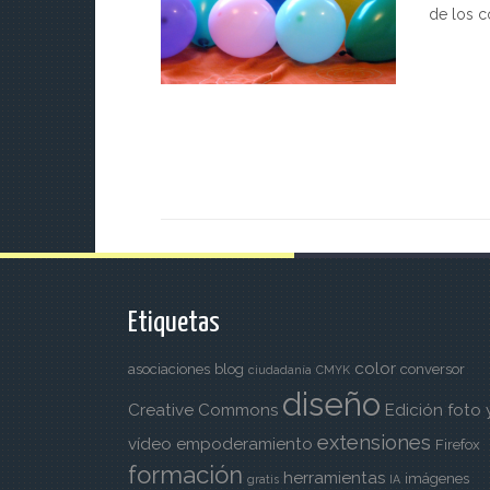
de los c
Etiquetas
color
asociaciones
blog
conversor
ciudadanía
CMYK
diseño
Creative Commons
Edición foto 
extensiones
vídeo
empoderamiento
Firefox
formación
herramientas
imágenes
gratis
IA