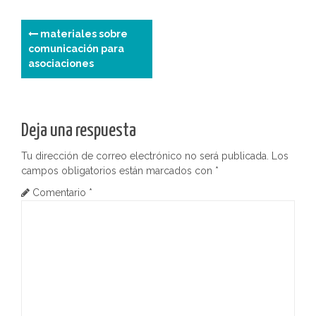
N
materiales sobre
comunicación para
a
asociaciones
v
e
Deja una respuesta
g
Tu dirección de correo electrónico no será publicada.
Los
a
campos obligatorios están marcados con
*
c
Comentario
*
i
ó
n
d