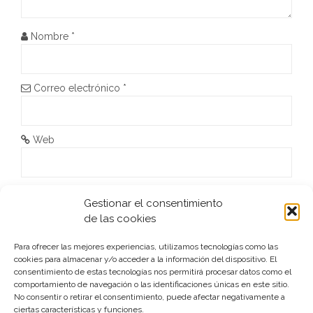
e
Nombre
*
e
n
Correo electrónico
*
t
r
Web
a
d
He leído y acepto la
Política de privacidad
*
Gestionar el consentimiento
a
de las cookies
s
Para ofrecer las mejores experiencias, utilizamos tecnologías como las
cookies para almacenar y/o acceder a la información del dispositivo. El
consentimiento de estas tecnologías nos permitirá procesar datos como el
comportamiento de navegación o las identificaciones únicas en este sitio.
No consentir o retirar el consentimiento, puede afectar negativamente a
ciertas características y funciones.