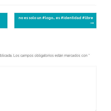
st
a
ar
m
tir
e
no es solo un #logo… es #identidad #libre
blicada.
Los campos obligatorios están marcados con
*