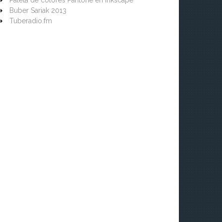
Paleta de colores Pantone en Inkscape
Buber Sariak 2013
Tuberadio.fm