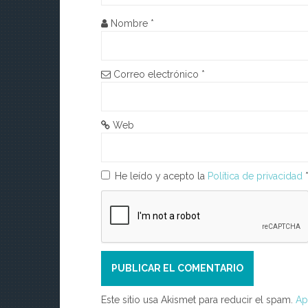
d
Nombre
*
e
e
Correo electrónico
*
n
t
Web
r
a
He leído y acepto la
Política de privacidad
d
a
s
Este sitio usa Akismet para reducir el spam.
Ap