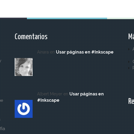
Comentarios
Má
Ainara en
Usar páginas en #Inkscape
y
Albert Meyer en
Usar páginas en
Re
#Inkscape
ne
s
fía