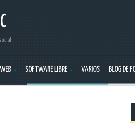
IC
social
 WEB
SOFTWARE LIBRE
VARIOS
BLOG DE 