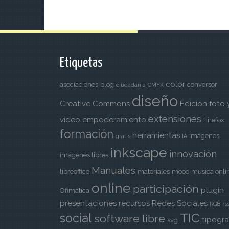
Etiquetas
color
asociaciones
blog
conversor
ciudadanía
CMYK
diseño
Creative Commons
Edición foto 
extensiones
vídeo
empoderamiento
Firefox
formación
herramientas
imágenes
gratis
IA
inkscape
innovación
imágenes libres
Manuales
libreoffice
materiales
mooc
musica onli
online
participación
plugin
Ofimática
presentaciones
recursos
Redes Sociales
RGB
rs
TIC
social
software libre
tipogra
svg