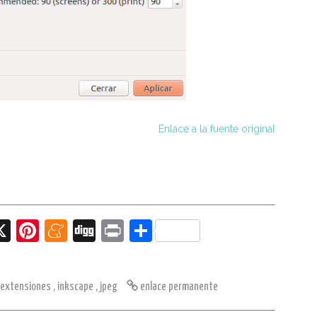
Enlace a la fuente original
X
Pi
M
Di
Pr
C
nt
e
g
in
o
er
n
g
t
m
extensiones
,
inkscape
,
jpeg
enlace permanente
e
e
p