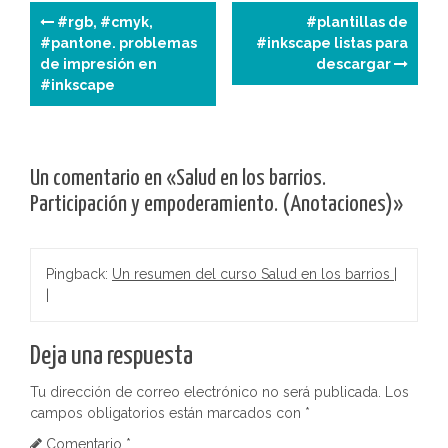
N
#rgb, #cmyk,
#plantillas de
#pantone. problemas
#inkscape listas para
a
de impresión en
descargar
#inkscape
v
e
g
Un comentario en «
Salud en los barrios.
Participación y empoderamiento. (Anotaciones)
»
a
c
Pingback:
Un resumen del curso Salud en los barrios |
i
|
ó
Deja una respuesta
n
Tu dirección de correo electrónico no será publicada.
Los
d
campos obligatorios están marcados con
*
Comentario
*