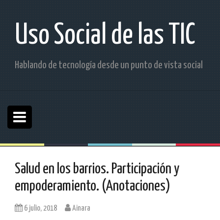
S
a
l
Uso Social de las TIC
t
a
r
Hablando de tecnología desde un punto de vista social
a
l
c
o
n
t
e
n
i
d
Salud en los barrios. Participación y
o
empoderamiento. (Anotaciones)
6 julio, 2018
Ainara