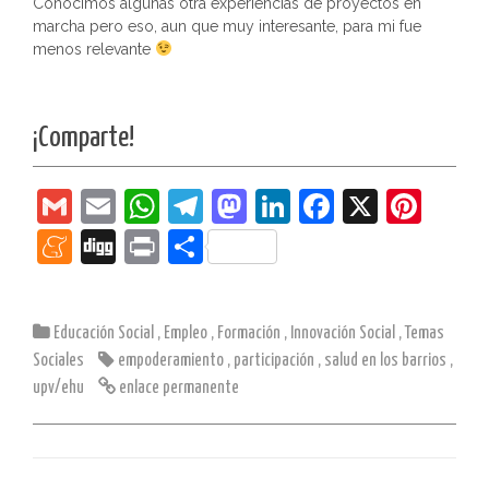
Conocimos algunas otra experiencias de proyectos en
marcha pero eso, aun que muy interesante, para mi fue
menos relevante
¡Comparte!
G
E
W
T
M
Li
F
X
Pi
m
m
h
el
a
n
a
nt
M
Di
Pr
C
ai
ai
at
e
st
k
c
er
e
g
in
o
l
l
s
gr
o
e
e
e
n
g
t
m
Educación Social
,
A
Empleo
a
,
Formación
d
,
dI
Innovación Social
b
,
Temas
st
e
p
Sociales
empoderamiento
,
participación
,
salud en los barrios
,
p
m
o
n
o
a
ar
upv/ehu
enlace permanente
p
n
o
m
tir
k
e