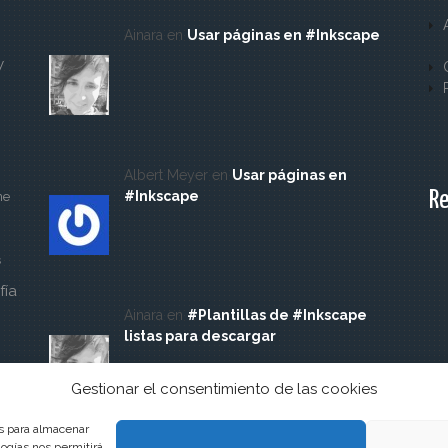
Ainara en
Usar páginas en #Inkscape
y
Albert Meyer en
Usar páginas en
Re
#Inkscape
ne
s
fía
Ainara en
#Plantillas de #Inkscape
listas para descargar
Gestionar el consentimiento de las cookies
es para almacenar
logías nos permitirá