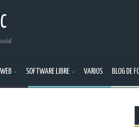
IC
social
 WEB
SOFTWARE LIBRE
VARIOS
BLOG DE 