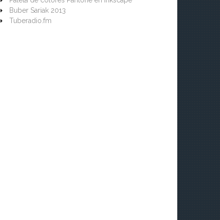
Paleta de colores Pantone en Inkscape
Buber Sariak 2013
Tuberadio.fm