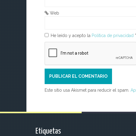
n
t
Web
r
He leído y acepto la
Política de privacidad
a
d
a
s
Este sitio usa Akismet para reducir el spam.
Ap
Etiquetas