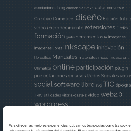
color
asociaciones
blog
conversor
ciudadanía
CMYK
diseño
Creative Commons
Edición foto 
extensiones
vídeo
empoderamiento
Firefox
formación
herramientas
imágenes
gratis
IA
inkscape
innovación
imágenes libres
Manuales
libreoffice
materiales
mooc
musica onli
online
participación
plugin
Ofimática
presentaciones
recursos
Redes Sociales
RGB
rs
TIC
social
software libre
tipogra
svg
web2.0
vídeo
TRIC
utilidades
vitoria-gasteiz
wordpress
Para ofrecer las mejores experiencias, utilizamos tecnologías como las cooki
y/o acceder a la información del dispositivo. El consentimiento de estas tecno