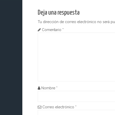
v
Deja una respuesta
e
Tu dirección de correo electrónico no será pu
g
Comentario
*
a
c
i
ó
n
d
Nombre
*
e
e
Correo electrónico
*