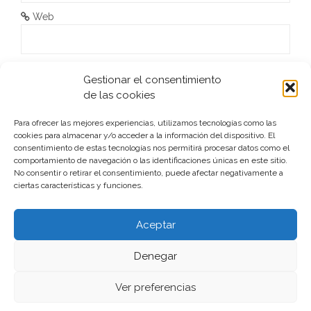
r
Web
a
d
He leído y acepto la
Política de privacidad
*
Gestionar el consentimiento
de las cookies
a
s
Para ofrecer las mejores experiencias, utilizamos tecnologías como las
cookies para almacenar y/o acceder a la información del dispositivo. El
consentimiento de estas tecnologías nos permitirá procesar datos como el
comportamiento de navegación o las identificaciones únicas en este sitio.
No consentir o retirar el consentimiento, puede afectar negativamente a
ciertas características y funciones.
Este sitio usa Akismet para reducir el spam.
Aprende cómo
se procesan los datos de tus comentarios.
Aceptar
Denegar
Ver preferencias
Funciona gracias a WordPress
|
Tema:
aReview
por
aThemes