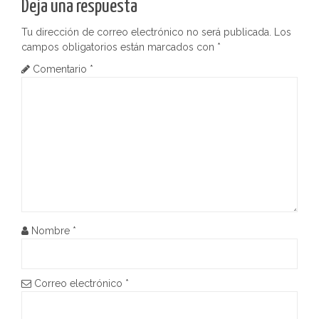
e
Deja una respuesta
g
Tu dirección de correo electrónico no será publicada.
Los
campos obligatorios están marcados con
*
a
Comentario
*
c
i
ó
n
d
e
Nombre
*
e
n
Correo electrónico
*
t