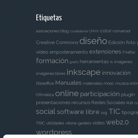
Etiquetas
color
asociaciones
blog
conversor
ciudadanía
CMYK
diseño
Creative Commons
Edición foto 
extensiones
vídeo
empoderamiento
Firefox
formación
herramientas
imágenes
gratis
IA
inkscape
innovación
imágenes libres
Manuales
libreoffice
materiales
mooc
musica onli
online
participación
plugin
Ofimática
presentaciones
recursos
Redes Sociales
RGB
rs
TIC
social
software libre
tipogra
svg
web2.0
vídeo
TRIC
utilidades
vitoria-gasteiz
wordpress