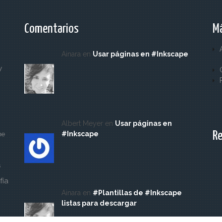
Comentarios
Má
Ainara en
Usar páginas en #Inkscape
y
Albert Meyer en
Usar páginas en
Re
#Inkscape
ne
s
fía
Ainara en
#Plantillas de #Inkscape
listas para descargar