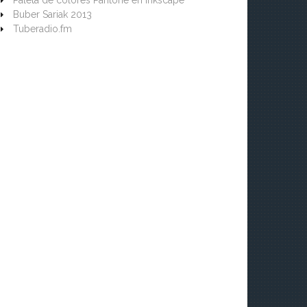
Paleta de colores Pantone en Inkscape
Buber Sariak 2013
Tuberadio.fm