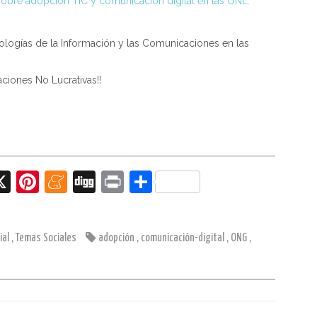
obre adopción TIC y comunicación digital en las ONL.
ologías de la Información y las Comunicaciones en las
ciones No Lucrativas!!
X
Pi
M
Di
Pr
C
nt
e
g
in
o
er
n
g
t
m
ial
,
Temas Sociales
adopción
,
comunicación-digital
,
ONG
,
e
e
p
st
a
ar
m
tir