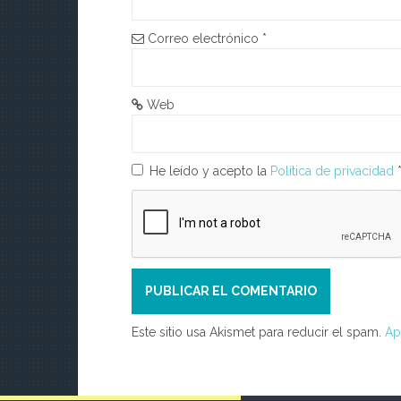
e
e
Correo electrónico
*
n
t
Web
r
He leído y acepto la
Política de privacidad
a
d
a
s
Este sitio usa Akismet para reducir el spam.
Ap