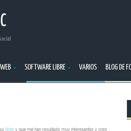
IC
social
 WEB
SOFTWARE LIBRE
VARIOS
BLOG DE 
 su
Web
y que me han resultado muy interesantes y creo