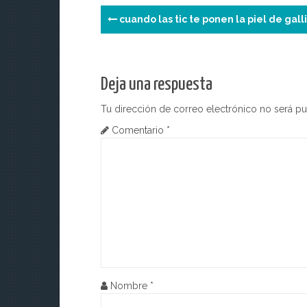
p
n
o
N
k
cuando las tic te ponen la piel de gall
a
v
Deja una respuesta
e
Tu dirección de correo electrónico no será pu
g
Comentario
*
a
c
i
ó
n
d
Nombre
*