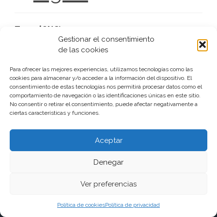
TecnolONGia
Gestionar el consentimiento
de las cookies
1 octubre, 2013
Alfabetización digital
Materiales de Jaume Albaigès, localizados en su Web y
Para ofrecer las mejores experiencias, utilizamos tecnologías como las
que me han resultado muy interesantes y creo que merece
cookies para almacenar y/o acceder a la información del dispositivo. El
dedicarle unos minutos, materiales sobre las Asociaciones
consentimiento de estas tecnologías nos permitirá procesar datos como el
y las TIC. Claves estratégicas para introducir las TIC […]
comportamiento de navegación o las identificaciones únicas en este sitio.
No consentir o retirar el consentimiento, puede afectar negativamente a
ciertas características y funciones.
leer más
Aceptar
Denegar
Ver preferencias
Funciona gracias a WordPress
|
Tema:
aReview
por
aThemes
Política de cookies
Política de privacidad