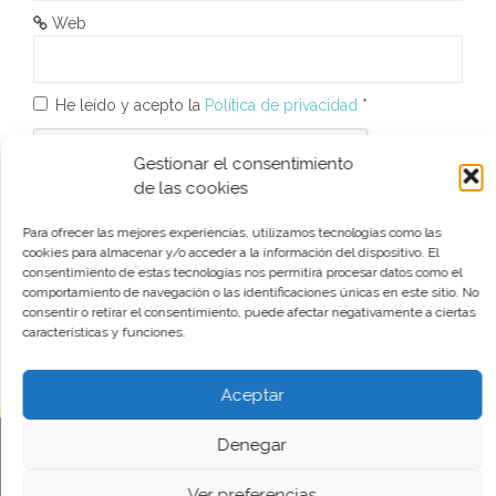
t
Web
r
a
He leído y acepto la
Política de privacidad
*
d
Gestionar el consentimiento
a
de las cookies
s
Para ofrecer las mejores experiencias, utilizamos tecnologías como las
cookies para almacenar y/o acceder a la información del dispositivo. El
consentimiento de estas tecnologías nos permitirá procesar datos como el
comportamiento de navegación o las identificaciones únicas en este sitio. No
Este sitio usa Akismet para reducir el spam.
Aprende cómo
consentir o retirar el consentimiento, puede afectar negativamente a ciertas
se procesan los datos de tus comentarios.
características y funciones.
Aceptar
Denegar
Funciona gracias a WordPress
|
Tema:
aReview
por
aThemes
Ver preferencias