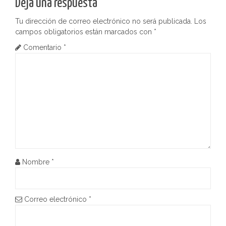
Deja una respuesta
e
Tu dirección de correo electrónico no será publicada.
Los
g
campos obligatorios están marcados con
*
Comentario
*
a
c
i
ó
n
d
Nombre
*
e
e
Correo electrónico
*
n