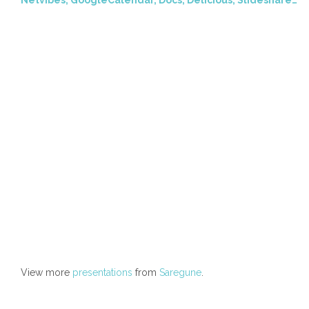
Netvibes, GoogleCalendar, Docs, Delicious, Slideshare…
View more
presentations
from
Saregune
.