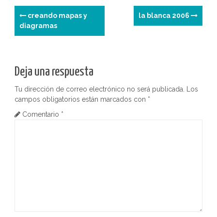
k
e
N
creando mapas y
la blanca 2006
diagramas
a
v
e
Deja una respuesta
g
Tu dirección de correo electrónico no será publicada.
Los
campos obligatorios están marcados con
*
a
Comentario
*
c
i
ó
n
d