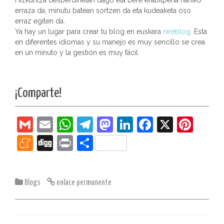
Hizkuntza desberdinetan dago eta bere erabilpena nahiko
erraza da, minutu batean sortzen da eta kudeaketa oso
erraz egiten da.
Ya hay un lugar para crear tu blog en euskara
nireblog.
Esta
en diferentes idiomas y su manejo es muy sencillo se crea
en un minuto y la gestión es muy fácil.
¡Comparte!
G
E
W
T
M
Li
F
X
Pi
m
m
h
el
a
n
a
nt
M
Di
Pr
C
ai
ai
at
e
st
k
c
er
e
g
in
o
l
l
s
gr
o
e
e
e
n
g
t
m
Blogs
enlace permanente
A
a
d
dI
b
st
e
p
p
m
o
n
o
a
ar
p
n
o
m
tir