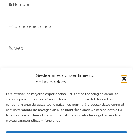
e
Nombre
*
e
n
Correo electrónico
*
t
r
Web
a
d
He leído y acepto la
Política de privacidad
*
Gestionar el consentimiento
de las cookies
a
s
Para ofrecer las mejores experiencias, utilizamos tecnologías como las
cookies para almacenar y/o acceder a la información del dispositivo. El
consentimiento de estas tecnologías nos permitirá procesar datos como el
comportamiento de navegación o las identificaciones únicas en este sitio.
No consentir o retirar el consentimiento, puede afectar negativamente a
ciertas características y funciones.
Este sitio usa Akismet para reducir el spam.
Aprende cómo
se procesan los datos de tus comentarios.