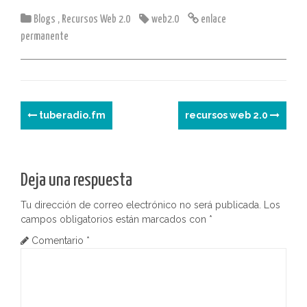
l
l
s
gr
o
e
e
e
n
g
t
m
Blogs
,
Recursos Web 2.0
A
a
web2.0
d
dI
enlace
b
st
e
p
permanente
p
m
o
n
o
a
ar
p
n
o
m
tir
k
e
N
tuberadio.fm
recursos web 2.0
a
v
Deja una respuesta
e
Tu dirección de correo electrónico no será publicada.
Los
g
campos obligatorios están marcados con
*
Comentario
*
a
c
i