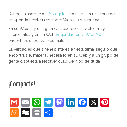
Desde la asociación
Protegeles
, nos facilitan una serie de
estupendos materiales sobre Web 2.0 y seguridad.
En su Web hay una gran cantidad de materiales muy
interesantes y en su Web
Seguridad en la Web 2.0
encontrareis todavía mas material.
La verdad es que si tenéis interés en esta tema, seguro que
encontráis el material necesario en su Web y a un grupo de
gente dispuesta a resolver cualquier tipo de duda.
¡Comparte!
G
E
W
T
M
Li
F
X
Pi
m
m
h
el
a
n
a
nt
M
Di
Pr
C
ai
ai
at
e
st
k
c
er
e
g
in
o