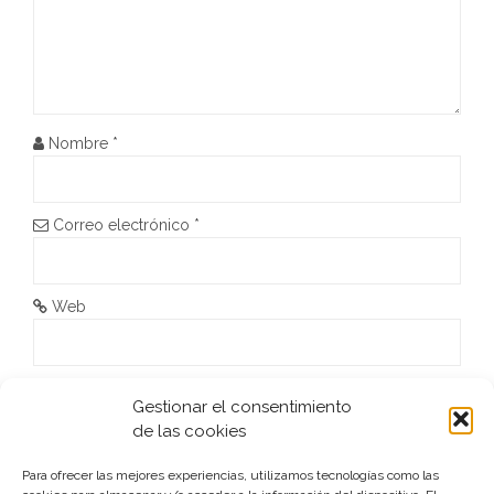
ó
n
d
Nombre
*
e
e
Correo electrónico
*
n
t
Web
r
a
He leído y acepto la
Política de privacidad
*
Gestionar el consentimiento
d
de las cookies
a
Para ofrecer las mejores experiencias, utilizamos tecnologías como las