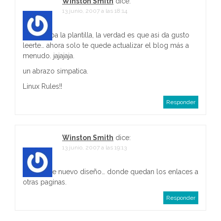
Winston Smith
dice:
13 junio, 2007 a las 18:14
a
c
Muy guapa la plantilla, la verdad es que asi da gusto
leerte… ahora solo te quede actualizar el blog más a
i
menudo. jajajaja.
ó
un abrazo simpatica.
Linux Rules!!
n
Responder
d
e
Winston Smith
dice:
e
13 junio, 2007 a las 19:13
n
y con este nuevo diseño… donde quedan los enlaces a
otras paginas.
t
Responder
r