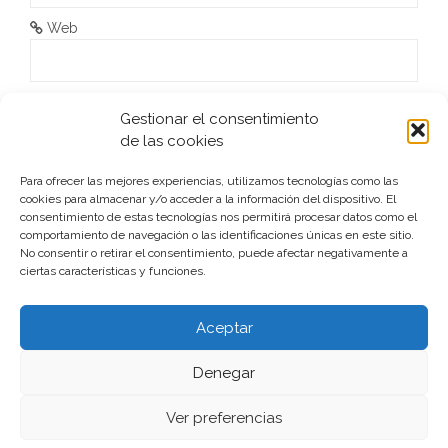
Web
He leído y acepto la
Política de privacidad
*
Gestionar el consentimiento
de las cookies
Para ofrecer las mejores experiencias, utilizamos tecnologías como las
cookies para almacenar y/o acceder a la información del dispositivo. El
consentimiento de estas tecnologías nos permitirá procesar datos como el
comportamiento de navegación o las identificaciones únicas en este sitio.
No consentir o retirar el consentimiento, puede afectar negativamente a
ciertas características y funciones.
Este sitio usa Akismet para reducir el spam.
Aprende cómo
se procesan los datos de tus comentarios.
Aceptar
Denegar
Ver preferencias
Funciona gracias a WordPress
|
Tema:
aReview
por
aThemes