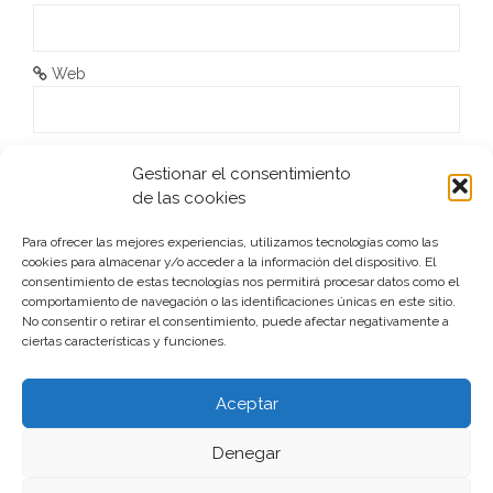
Web
He leído y acepto la
Política de privacidad
*
Gestionar el consentimiento
de las cookies
Para ofrecer las mejores experiencias, utilizamos tecnologías como las
cookies para almacenar y/o acceder a la información del dispositivo. El
consentimiento de estas tecnologías nos permitirá procesar datos como el
comportamiento de navegación o las identificaciones únicas en este sitio.
No consentir o retirar el consentimiento, puede afectar negativamente a
ciertas características y funciones.
Este sitio usa Akismet para reducir el spam.
Aprende cómo
se procesan los datos de tus comentarios.
Aceptar
Denegar