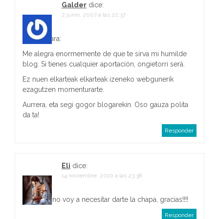
Galder
dice:
a
2 junio, 2007 a las 22:37
c
Aupa Ainara:
i
Me alegra enormemente de que te sirva mi humilde
ó
blog. Si tienes cualquier aportación, ongietorri será.
Ez nuen elkarteak elkarteak izeneko webgunerik
n
ezagutzen momenturarte.
d
Aurrera, eta segi gogor blogarekin. Oso gauza polita
da ta!
e
Responder
e
n
Eli
dice:
14 noviembre, 2010 a las 23:38
t
r
Ahora ya no voy a necesitar darte la chapa, gracias!!!!
Responder