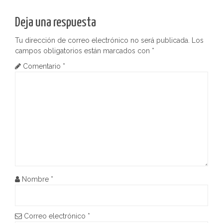
e
Deja una respuesta
g
Tu dirección de correo electrónico no será publicada.
Los
a
campos obligatorios están marcados con
*
c
Comentario
*
i
ó
n
d
e
Nombre
*
e
n
Correo electrónico
*