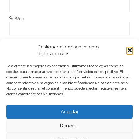
t
r
Web
a
d
He leído y acepto la
Política de privacidad
*
Gestionar el consentimiento
a
de las cookies
s
Para ofrecer las mejores experiencias, utilizamos tecnologías como las
cookies para almacenar y/o acceder a la información del dispositivo. El
consentimiento de estas tecnologías nos permitirá procesar datos como el
comportamiento de navegación o las identificaciones únicas en este sitio.
No consentir o retirar el consentimiento, puede afectar negativamente a
ciertas características y funciones.
Este sitio usa Akismet para reducir el spam.
Aprende cómo
se procesan los datos de tus comentarios.
Aceptar
Denegar