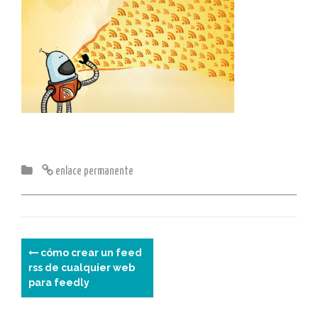
enlace permanente
N
cómo crear un feed
rss de cualquier web
a
para feedly
v