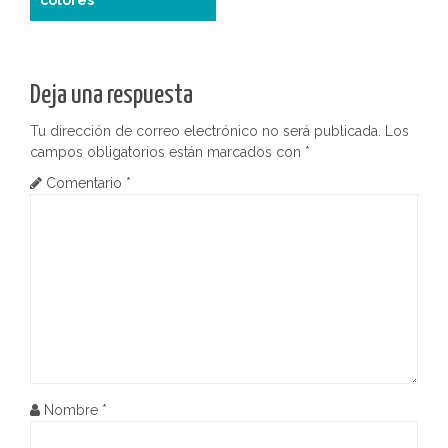
colores
a
v
e
Deja una respuesta
g
Tu dirección de correo electrónico no será publicada.
Los
campos obligatorios están marcados con
*
a
Comentario
*
c
i
ó
n
d
e
Nombre
*
e