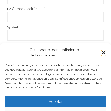
n
Correo electrónico
*
t
r
Web
a
d
He leído y acepto la
Política de privacidad
*
Gestionar el consentimiento
de las cookies
a
s
Para ofrecer las mejores experiencias, utilizamos tecnologías como las
cookies para almacenar y/o acceder a la información del dispositivo. El
consentimiento de estas tecnologías nos permitirá procesar datos como el
comportamiento de navegación o las identificaciones únicas en este sitio.
No consentir o retirar el consentimiento, puede afectar negativamente a
ciertas características y funciones.
Este sitio usa Akismet para reducir el spam.
Aprende cómo
se procesan los datos de tus comentarios.
Aceptar