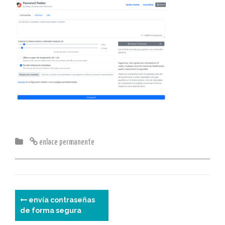
enlace permanente
N
envía contraseñas
de forma segura
a