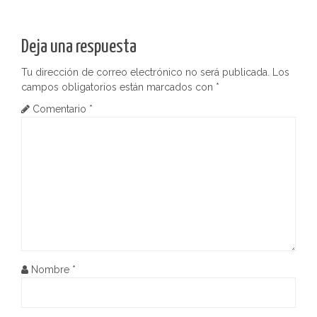
v
e
Deja una respuesta
g
Tu dirección de correo electrónico no será publicada.
Los
campos obligatorios están marcados con
*
a
Comentario
*
c
i
ó
n
d
e
Nombre
*
e