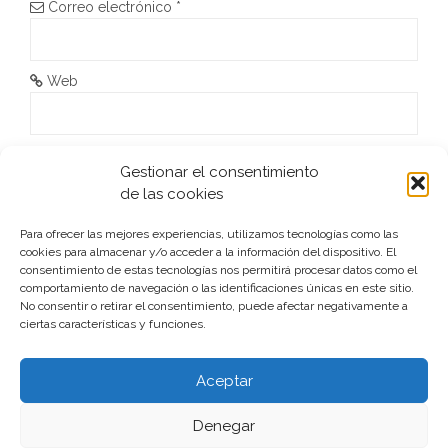
n
Correo electrónico
*
t
r
Web
a
d
He leído y acepto la
Política de privacidad
*
Gestionar el consentimiento
de las cookies
a
s
Para ofrecer las mejores experiencias, utilizamos tecnologías como las
cookies para almacenar y/o acceder a la información del dispositivo. El
consentimiento de estas tecnologías nos permitirá procesar datos como el
comportamiento de navegación o las identificaciones únicas en este sitio.
No consentir o retirar el consentimiento, puede afectar negativamente a
ciertas características y funciones.
Este sitio usa Akismet para reducir el spam.
Aprende cómo
se procesan los datos de tus comentarios.
Aceptar
Denegar