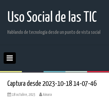
S
a
l
Uso Social de las TIC
t
a
r
Hablando de tecnología desde un punto de vista social
a
l
c
o
n
t
e
n
i
d
Captura desde 2023-10-18 14-07-46
o
18 octubre, 2023
Ainara