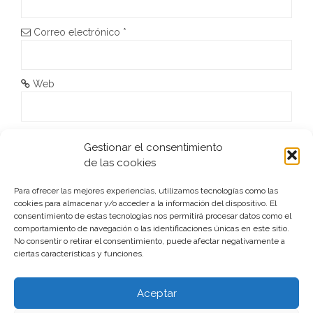
n
t
Correo electrónico
*
r
a
Web
d
a
He leído y acepto la
Política de privacidad
*
Gestionar el consentimiento
s
de las cookies
Para ofrecer las mejores experiencias, utilizamos tecnologías como las
cookies para almacenar y/o acceder a la información del dispositivo. El
consentimiento de estas tecnologías nos permitirá procesar datos como el
comportamiento de navegación o las identificaciones únicas en este sitio.
No consentir o retirar el consentimiento, puede afectar negativamente a
ciertas características y funciones.
Este sitio usa Akismet para reducir el spam.
Aprende cómo
se procesan los datos de tus comentarios.
Aceptar