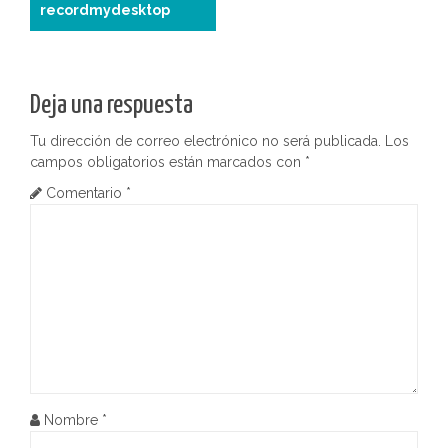
recordmydesktop
v
e
g
Deja una respuesta
a
Tu dirección de correo electrónico no será publicada.
Los
campos obligatorios están marcados con
*
c
Comentario
*
i
ó
n
d
e
e
Nombre
*