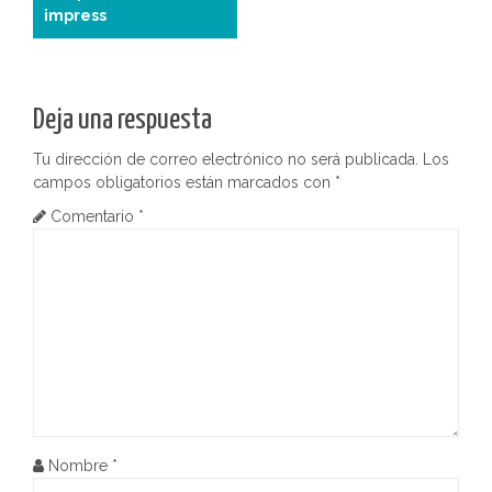
a
impress
v
e
Deja una respuesta
g
Tu dirección de correo electrónico no será publicada.
Los
a
campos obligatorios están marcados con
*
c
Comentario
*
i
ó
n
d
e
Nombre
*
e