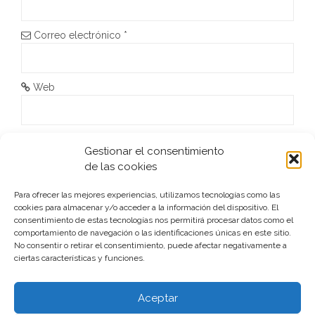
n
Correo electrónico
*
t
r
Web
a
d
He leído y acepto la
Política de privacidad
*
Gestionar el consentimiento
a
de las cookies
s
Para ofrecer las mejores experiencias, utilizamos tecnologías como las
cookies para almacenar y/o acceder a la información del dispositivo. El
consentimiento de estas tecnologías nos permitirá procesar datos como el
comportamiento de navegación o las identificaciones únicas en este sitio.
No consentir o retirar el consentimiento, puede afectar negativamente a
ciertas características y funciones.
Este sitio usa Akismet para reducir el spam.
Aprende cómo
se procesan los datos de tus comentarios.
Aceptar