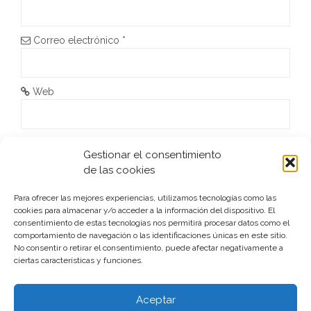
e
n
Correo electrónico
*
t
r
Web
a
d
He leído y acepto la
Política de privacidad
*
Gestionar el consentimiento
de las cookies
a
s
Para ofrecer las mejores experiencias, utilizamos tecnologías como las
cookies para almacenar y/o acceder a la información del dispositivo. El
consentimiento de estas tecnologías nos permitirá procesar datos como el
comportamiento de navegación o las identificaciones únicas en este sitio.
No consentir o retirar el consentimiento, puede afectar negativamente a
ciertas características y funciones.
Este sitio usa Akismet para reducir el spam.
Aprende cómo
se procesan los datos de tus comentarios.
Aceptar