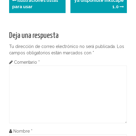
ilustraciones listas
ya disponible inkscape
para usar
1.0
a
v
e
Deja una respuesta
g
Tu dirección de correo electrónico no será publicada.
Los
campos obligatorios están marcados con
*
a
Comentario
*
c
i
ó
n
d
e
Nombre
*