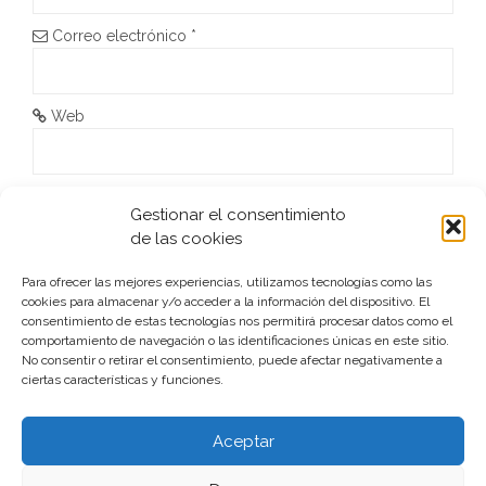
n
Correo electrónico
*
t
r
Web
a
d
He leído y acepto la
Política de privacidad
*
Gestionar el consentimiento
a
de las cookies
s
Para ofrecer las mejores experiencias, utilizamos tecnologías como las
cookies para almacenar y/o acceder a la información del dispositivo. El
consentimiento de estas tecnologías nos permitirá procesar datos como el
comportamiento de navegación o las identificaciones únicas en este sitio.
No consentir o retirar el consentimiento, puede afectar negativamente a
ciertas características y funciones.
Este sitio usa Akismet para reducir el spam.
Aprende cómo
se procesan los datos de tus comentarios.
Aceptar