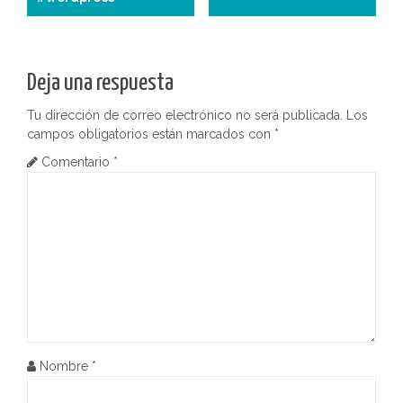
v
e
Deja una respuesta
g
Tu dirección de correo electrónico no será publicada.
Los
a
campos obligatorios están marcados con
*
c
Comentario
*
i
ó
n
d
e
Nombre
*
e