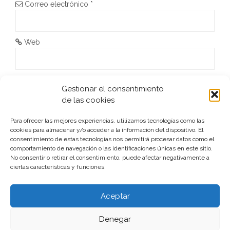
Correo electrónico
*
t
r
Web
a
d
He leído y acepto la
Política de privacidad
*
Gestionar el consentimiento
a
de las cookies
s
Para ofrecer las mejores experiencias, utilizamos tecnologías como las
cookies para almacenar y/o acceder a la información del dispositivo. El
consentimiento de estas tecnologías nos permitirá procesar datos como el
comportamiento de navegación o las identificaciones únicas en este sitio.
No consentir o retirar el consentimiento, puede afectar negativamente a
ciertas características y funciones.
Este sitio usa Akismet para reducir el spam.
Aprende cómo
se procesan los datos de tus comentarios.
Aceptar
Denegar