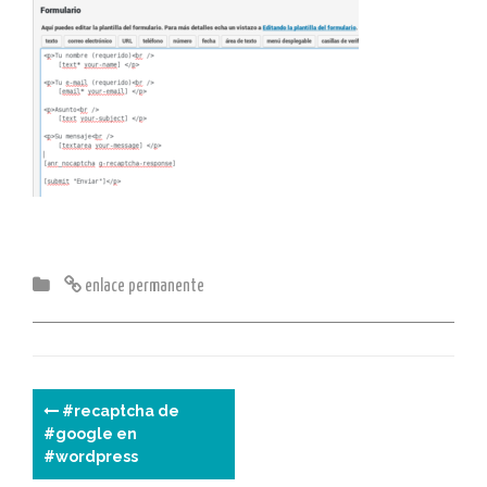
enlace permanente
N
#recaptcha de
#google en
a
#wordpress