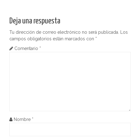
v
e
Deja una respuesta
g
Tu dirección de correo electrónico no será publicada.
Los
a
campos obligatorios están marcados con
*
c
Comentario
*
i
ó
n
d
e
Nombre
*
e
n