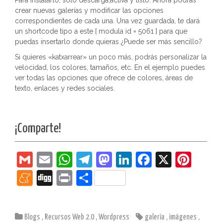
Para instalarlo, solo descarga,activa y listo. Ahora podrás
crear nuevas galerías y modificar las opciones
correspondientes de cada una. Una vez guardada, te dará
un shortcode tipo a este [ modula id = 5061 ] para que
puedas insertarlo donde quieras ¿Puede ser más sencillo?
Si quieres «katxarrear» un poco más, podrás personalizar la
velocidad, los colores, tamaños, etc. En el ejemplo puedes
ver todas las opciones que ofrece de colores, áreas de
texto, enlaces y redes sociales.
¡Comparte!
G
E
W
T
M
Li
F
X
Pi
m
m
h
el
a
n
a
nt
M
Di
Pr
C
ai
ai
at
e
st
k
c
er
e
g
in
o
l
l
s
gr
o
e
e
e
n
g
t
m
Blogs
,
Recursos Web 2.0
,
Wordpress
galería
,
imágenes
,