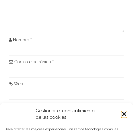
n
d
e
Nombre
*
e
n
Correo electrónico
*
t
r
Web
a
d
He leído y acepto la
Política de privacidad
*
Gestionar el consentimiento
a
de las cookies
s
Para ofrecer las mejores experiencias, utilizamos tecnologías como las