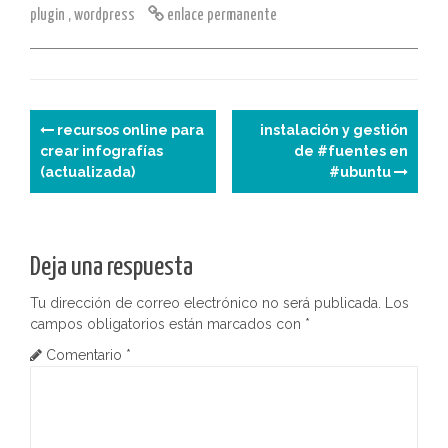
A
a
d
dI
b
st
e
p
plugin
,
wordpress
enlace permanente
p
m
o
n
o
a
ar
p
n
o
m
tir
k
e
N
recursos online para
instalación y gestión
crear infografías
de #fuentes en
a
(actualizada)
#ubuntu
v
e
Deja una respuesta
g
Tu dirección de correo electrónico no será publicada.
Los
a
campos obligatorios están marcados con
*
c
Comentario
*
i
ó