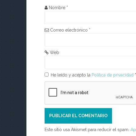
d
Nombre
*
e
e
Correo electrónico
*
n
t
Web
r
a
He leído y acepto la
Política de privacidad
d
a
s
Este sitio usa Akismet para reducir el spam.
Ap