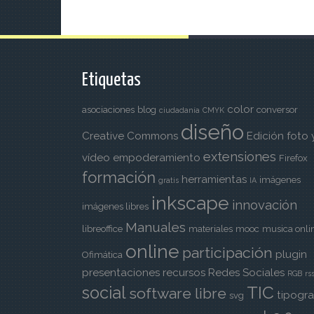
Etiquetas
color
asociaciones
blog
conversor
ciudadanía
CMYK
diseño
Creative Commons
Edición foto 
extensiones
vídeo
empoderamiento
Firefox
formación
herramientas
imágenes
gratis
IA
inkscape
innovación
imágenes libres
Manuales
libreoffice
materiales
mooc
musica onli
online
participación
plugin
Ofimática
presentaciones
recursos
Redes Sociales
RGB
rs
TIC
social
software libre
tipogra
svg