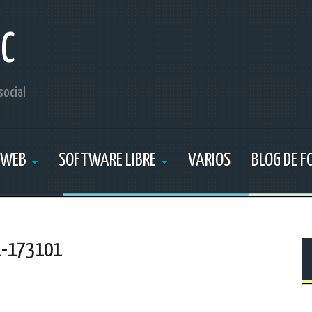
IC
social
 WEB
SOFTWARE LIBRE
VARIOS
BLOG DE 
1-173101