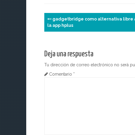
N
gadgetbridge como alternativa libre 
la app hplus
a
v
e
Deja una respuesta
g
Tu dirección de correo electrónico no será pu
Comentario
*
a
c
i
ó
n