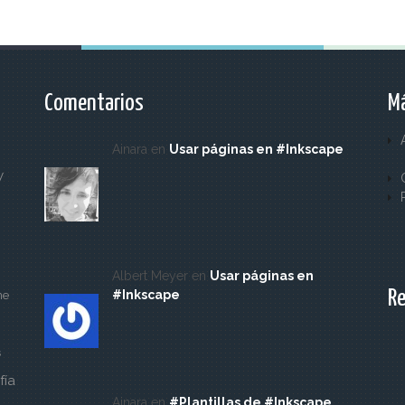
Comentarios
Má
Ainara en
Usar páginas en #Inkscape
y
Albert Meyer en
Usar páginas en
Re
#Inkscape
ne
s
fía
Ainara en
#Plantillas de #Inkscape