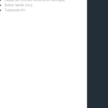
Paleta de colores Pantone en Inkscape
Buber Sariak 2013
Tuberadio.fm