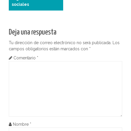
a
sociales
v
e
Deja una respuesta
g
Tu dirección de correo electrónico no será publicada.
Los
a
campos obligatorios están marcados con
*
c
Comentario
*
i
ó
n
d
e
Nombre
*
e