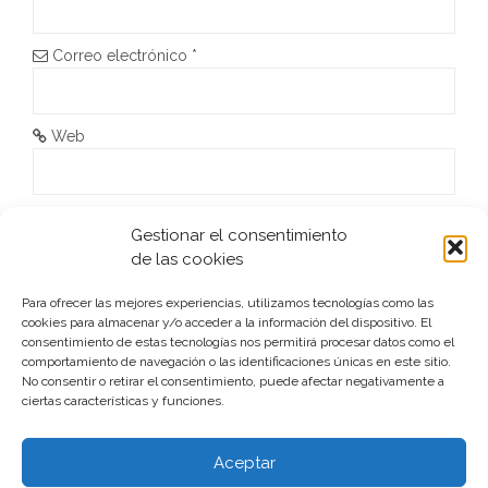
n
Correo electrónico
*
t
r
Web
a
d
He leído y acepto la
Política de privacidad
*
Gestionar el consentimiento
a
de las cookies
s
Para ofrecer las mejores experiencias, utilizamos tecnologías como las
cookies para almacenar y/o acceder a la información del dispositivo. El
consentimiento de estas tecnologías nos permitirá procesar datos como el
comportamiento de navegación o las identificaciones únicas en este sitio.
No consentir o retirar el consentimiento, puede afectar negativamente a
ciertas características y funciones.
Este sitio usa Akismet para reducir el spam.
Aprende cómo
se procesan los datos de tus comentarios.
Aceptar