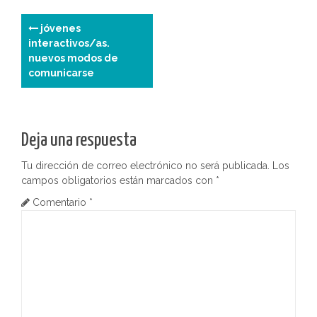
N
jóvenes
interactivos/as.
a
nuevos modos de
comunicarse
v
e
g
Deja una respuesta
a
Tu dirección de correo electrónico no será publicada.
Los
campos obligatorios están marcados con
*
c
Comentario
*
i
ó
n
d