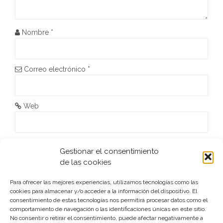
e
e
Nombre
*
n
t
Correo electrónico
*
r
a
Web
d
a
He leído y acepto la
Política de privacidad
*
Gestionar el consentimiento
s
de las cookies
Para ofrecer las mejores experiencias, utilizamos tecnologías como las
cookies para almacenar y/o acceder a la información del dispositivo. El
consentimiento de estas tecnologías nos permitirá procesar datos como el
comportamiento de navegación o las identificaciones únicas en este sitio.
No consentir o retirar el consentimiento, puede afectar negativamente a