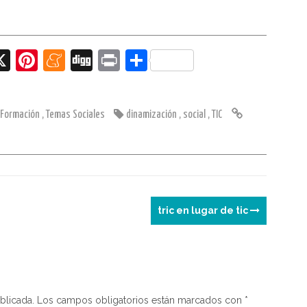
X
Pi
M
Di
Pr
C
nt
e
g
in
o
er
n
g
t
m
Formación
,
Temas Sociales
dinamización
,
social
,
TIC
e
e
p
st
a
ar
m
tir
e
tric en lugar de tic
blicada.
Los campos obligatorios están marcados con
*