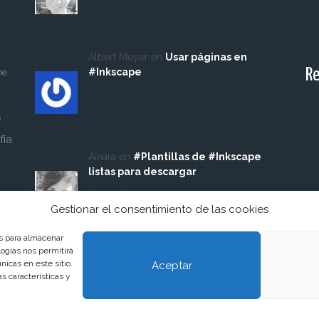
Albert Meyer en
Usar páginas en
Re
#Inkscape
ne
s
fía
Ainara en
#Plantillas de #Inkscape
listas para descargar
Gestionar el consentimiento de las cookies
es para almacenar
logías nos permitirá
icas en este sitio.
Aceptar
s características y
emes