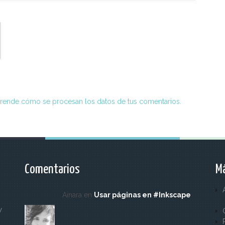
*
rende cómo se procesan los datos de tus comentarios.
Comentarios
Má
Ainara en
Usar páginas en #Inkscape
y