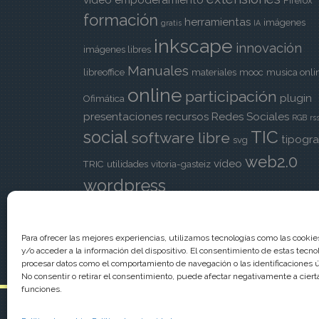
vídeo
empoderamiento
Firefox
formación
herramientas
imágenes
gratis
IA
inkscape
innovación
imágenes libres
Manuales
libreoffice
materiales
mooc
musica onli
online
participación
plugin
Ofimática
presentaciones
recursos
Redes Sociales
RGB
rs
TIC
social
software libre
tipogra
svg
web2.0
vídeo
TRIC
utilidades
vitoria-gasteiz
wordpress
Para ofrecer las mejores experiencias, utilizamos tecnologías como las cooki
y/o acceder a la información del dispositivo. El consentimiento de estas tecno
procesar datos como el comportamiento de navegación o las identificaciones ún
No consentir o retirar el consentimiento, puede afectar negativamente a cierta
funciones.
Funciona gracias a WordPress
|
Tema:
aReview
por aTh