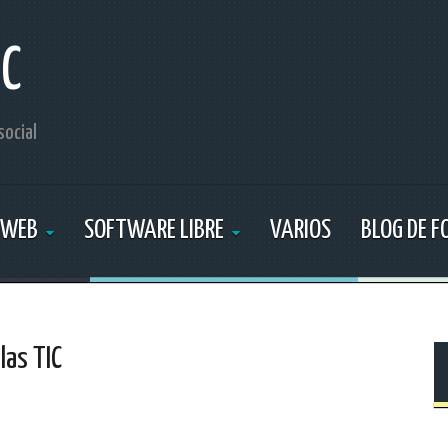
IC
social
 WEB
SOFTWARE LIBRE
VARIOS
BLOG DE 
las TIC