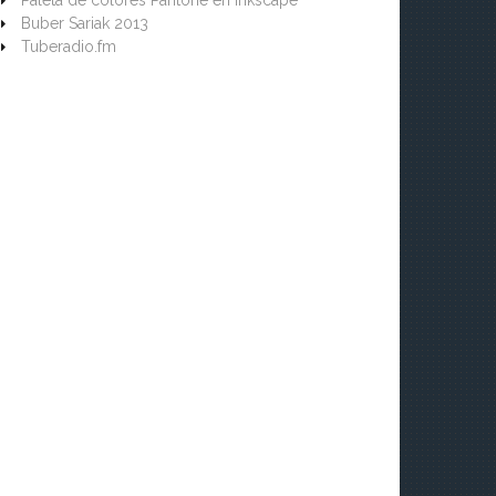
Paleta de colores Pantone en Inkscape
Buber Sariak 2013
Tuberadio.fm