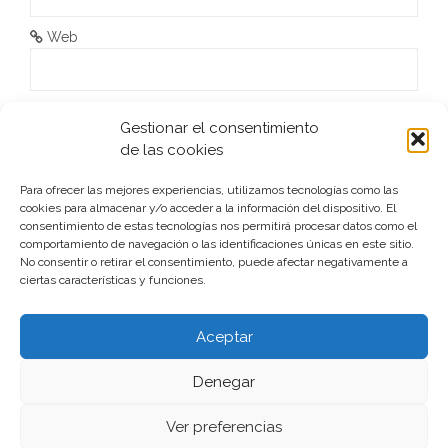
r
Web
a
d
He leído y acepto la
Política de privacidad
*
Gestionar el consentimiento
a
de las cookies
s
Para ofrecer las mejores experiencias, utilizamos tecnologías como las
cookies para almacenar y/o acceder a la información del dispositivo. El
consentimiento de estas tecnologías nos permitirá procesar datos como el
comportamiento de navegación o las identificaciones únicas en este sitio.
No consentir o retirar el consentimiento, puede afectar negativamente a
ciertas características y funciones.
Este sitio usa Akismet para reducir el spam.
Aprende cómo
se procesan los datos de tus comentarios.
Aceptar
Denegar
Ver preferencias
Funciona gracias a WordPress
|
Tema:
aReview
por