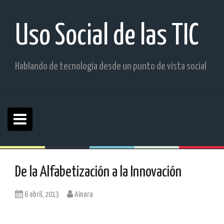
S
a
l
Uso Social de las TIC
t
a
r
Hablando de tecnología desde un punto de vista social
a
l
c
o
n
t
e
n
i
d
De la Alfabetización a la Innovación
o
6 abril, 2013
Ainara