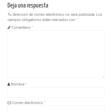
e
Deja una respuesta
g
Tu dirección de correo electrónico no será publicada.
Los
a
campos obligatorios están marcados con
*
c
Comentario
*
i
ó
n
d
e
Nombre
*
e
n
Correo electrónico
*
t