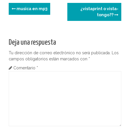
N
musica en mp3
¿vistaprint o vista-
tongo??
a
v
e
Deja una respuesta
g
Tu dirección de correo electrónico no será publicada.
Los
campos obligatorios están marcados con
*
a
Comentario
*
c
i
ó
n
d