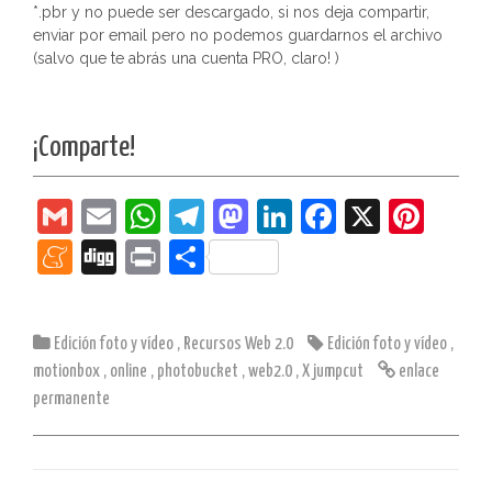
*.pbr y no puede ser descargado, si nos deja compartir,
enviar por email pero no podemos guardarnos el archivo
(salvo que te abrás una cuenta PRO, claro! )
¡Comparte!
G
E
W
T
M
Li
F
X
Pi
m
m
h
el
a
n
a
nt
M
Di
Pr
C
ai
ai
at
e
st
k
c
er
e
g
in
o
l
l
s
gr
o
e
e
e
n
g
t
m
Edición foto y vídeo
A
,
Recursos Web 2.0
a
d
dI
Edición foto y vídeo
b
st
,
e
p
motionbox
,
online
,
photobucket
,
web2.0
,
X jumpcut
enlace
p
m
o
n
o
a
ar
permanente
p
n
o
m
tir
k
e