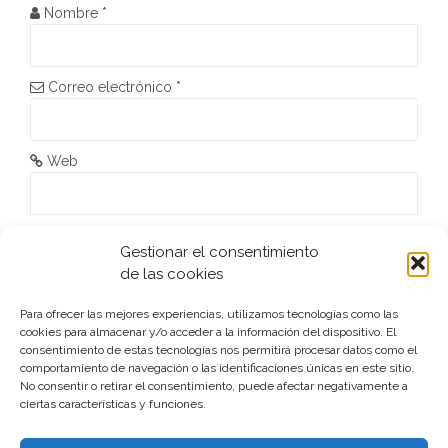
e
Nombre
*
e
n
Correo electrónico
*
t
r
Web
a
d
He leído y acepto la
Política de privacidad
*
Gestionar el consentimiento
de las cookies
a
s
Para ofrecer las mejores experiencias, utilizamos tecnologías como las
cookies para almacenar y/o acceder a la información del dispositivo. El
consentimiento de estas tecnologías nos permitirá procesar datos como el
comportamiento de navegación o las identificaciones únicas en este sitio.
No consentir o retirar el consentimiento, puede afectar negativamente a
ciertas características y funciones.
Este sitio usa Akismet para reducir el spam.
Aprende cómo
se procesan los datos de tus comentarios.