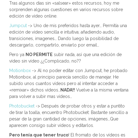
Tras algunos dias sin «salsear» estos recursos, hoy me
sorprenden algunas cuestiones en varios recursos sobre
edición de vídeo online.
Jumpcut
-> Uno de mis preferidos hasta ayer… Permitía una
edición de vídeo sencilla e intuitiva; añadiendo audio,
transiciones, imagenes… Dando luego la posibilidad de
descargarlo, compartirlo, enviarlo por email…
Pero ya
NO PERMITE
subir nada, así que una edición de
vídeo sin vídeo ¿¿Complicado, no??
Motionbox
-> Al no poder editar con Jumpcut, he probado
Motionbox, al principio parecía sencillo de manejar. He
subido unos cuantos vídeos pero al intentar acceder a
«remixar» dichos vídeos…
NADA!!
Vuelve a la misma ventana
para volver a subir mas vídeos…
Photobucket
-> Después de probar otros y estar a puntito
de tirar la toalla, encuentro Photobucket: Bastante sencillo a
pesar de la gran cantidad de opciones, imágenes…Que
aparecen consigo subir vídeos y editarlos.
Pero tenía que tener truco
! El fromato de los vídeos es