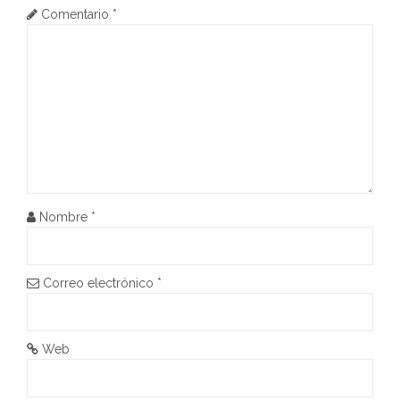
Comentario
*
a
c
i
ó
n
d
Nombre
*
e
e
Correo electrónico
*
n
t
Web
r