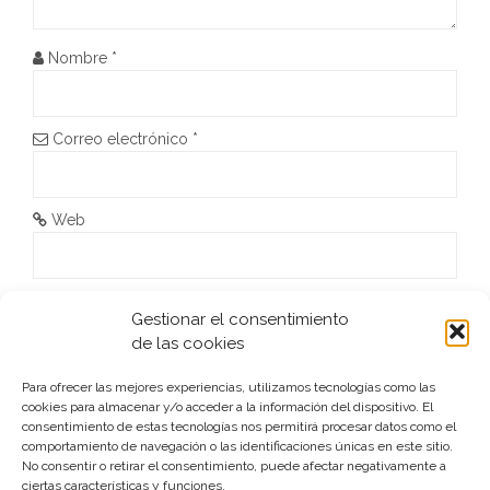
d
e
Nombre
*
e
n
Correo electrónico
*
t
r
Web
a
d
He leído y acepto la
Política de privacidad
*
Gestionar el consentimiento
de las cookies
a
s
Para ofrecer las mejores experiencias, utilizamos tecnologías como las
cookies para almacenar y/o acceder a la información del dispositivo. El
consentimiento de estas tecnologías nos permitirá procesar datos como el
comportamiento de navegación o las identificaciones únicas en este sitio.
No consentir o retirar el consentimiento, puede afectar negativamente a
ciertas características y funciones.