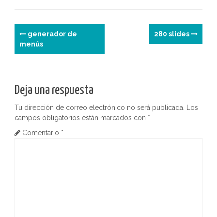
a
ar
p
n
o
m
tir
k
e
N
generador de
280 slides
menús
a
v
e
Deja una respuesta
g
Tu dirección de correo electrónico no será publicada.
Los
campos obligatorios están marcados con
*
a
Comentario
*
c
i
ó
n