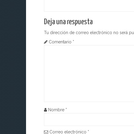
ó
n
Deja una respuesta
d
Tu dirección de correo electrónico no será pu
e
Comentario
*
e
n
t
r
a
d
Nombre
*
a
s
Correo electrónico
*