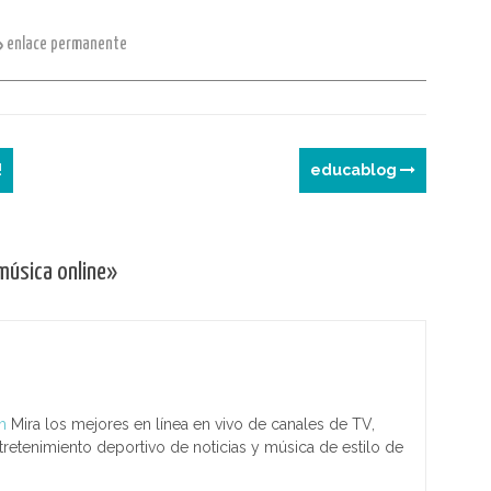
er
n
g
t
m
enlace permanente
e
e
p
st
a
ar
m
tir
e
!
educablog
música online
»
m
Mira los mejores en línea en vivo de canales de TV,
tretenimiento deportivo de noticias y música de estilo de