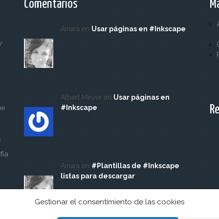
Comentarios
Má
Ainara en
Usar páginas en #Inkscape
y
Albert Meyer en
Usar páginas en
Re
#Inkscape
ne
s
fía
Ainara en
#Plantillas de #Inkscape
listas para descargar
Gestionar el consentimiento de las cookies