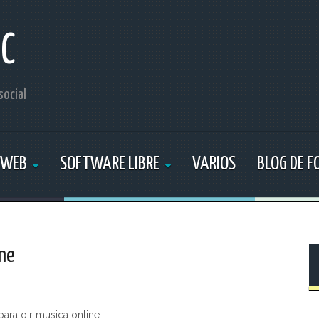
IC
social
 WEB
SOFTWARE LIBRE
VARIOS
BLOG DE 
ine
ara oir musica online: