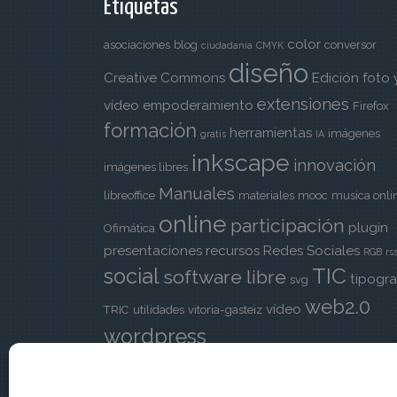
Etiquetas
color
asociaciones
blog
conversor
ciudadanía
CMYK
diseño
Creative Commons
Edición foto 
extensiones
vídeo
empoderamiento
Firefox
formación
herramientas
imágenes
gratis
IA
inkscape
innovación
imágenes libres
Manuales
libreoffice
materiales
mooc
musica onli
online
participación
plugin
Ofimática
presentaciones
recursos
Redes Sociales
RGB
rs
TIC
social
software libre
tipogra
svg
web2.0
vídeo
TRIC
utilidades
vitoria-gasteiz
wordpress