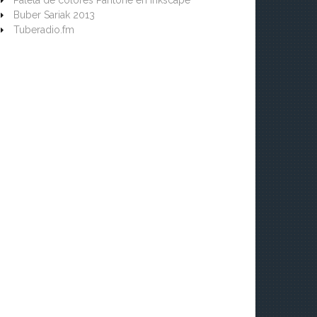
Paleta de colores Pantone en Inkscape
Buber Sariak 2013
Tuberadio.fm