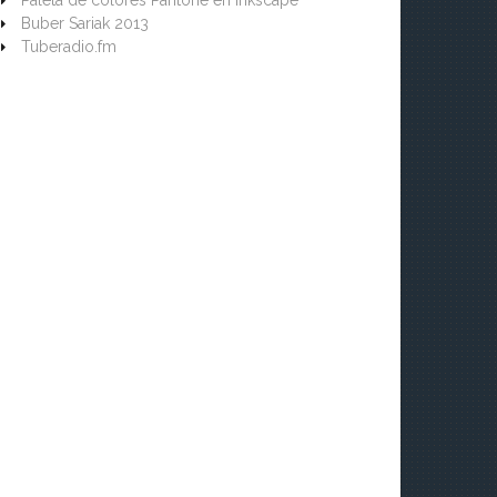
Paleta de colores Pantone en Inkscape
Buber Sariak 2013
Tuberadio.fm