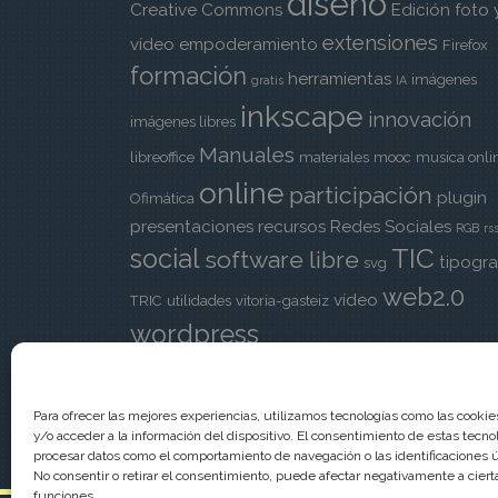
diseño
Creative Commons
Edición foto 
extensiones
vídeo
empoderamiento
Firefox
formación
herramientas
imágenes
gratis
IA
inkscape
innovación
imágenes libres
Manuales
libreoffice
materiales
mooc
musica onli
online
participación
plugin
Ofimática
presentaciones
recursos
Redes Sociales
RGB
rs
TIC
social
software libre
tipogra
svg
web2.0
vídeo
TRIC
utilidades
vitoria-gasteiz
wordpress
Para ofrecer las mejores experiencias, utilizamos tecnologías como las cooki
y/o acceder a la información del dispositivo. El consentimiento de estas tecno
procesar datos como el comportamiento de navegación o las identificaciones ún
No consentir o retirar el consentimiento, puede afectar negativamente a cierta
funciones.