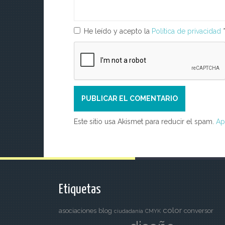
r
He leído y acepto la
Política de privacidad
a
d
a
s
Este sitio usa Akismet para reducir el spam.
Ap
Etiquetas
color
asociaciones
blog
conversor
ciudadanía
CMYK