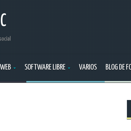
IC
social
 WEB
SOFTWARE LIBRE
VARIOS
BLOG DE 