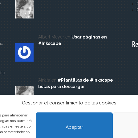
y
Albert Meyer en
Usar páginas en
Re
#Inkscape
ne
s
fía
Ainara en
#Plantillas de #Inkscape
listas para descargar
Gestionar el consentimiento de las cookies
es para almacenar
logías nos permitirá
icas en este sitio.
Aceptar
s características y