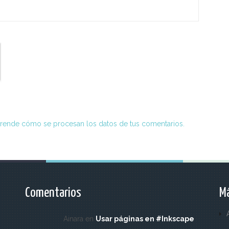
*
rende cómo se procesan los datos de tus comentarios.
Comentarios
Má
Ainara en
Usar páginas en #Inkscape