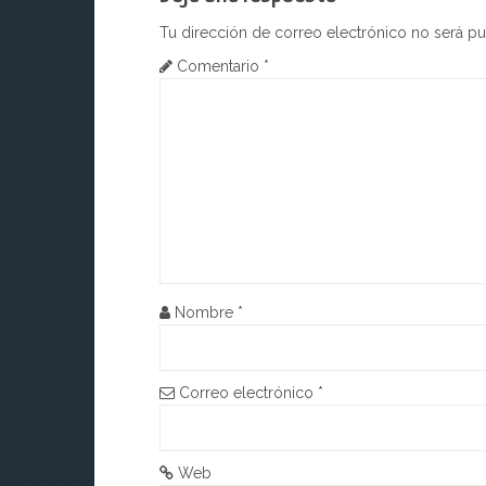
e
Tu dirección de correo electrónico no será pu
g
Comentario
*
a
c
i
ó
n
d
Nombre
*
e
e
Correo electrónico
*
n
t
Web