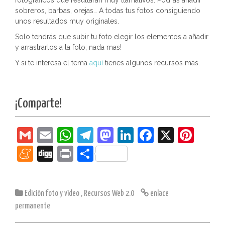
fotográficos que resultarán muy llamativos. Podrás añadir
sobreros, barbas, orejas… A todas tus fotos consiguiendo
unos resultados muy originales.
Solo tendrás que subir tu foto elegir los elementos a añadir
y arrastrarlos a la foto, nada mas!
Y si te interesa el tema
aquí
tienes algunos recursos mas.
¡Comparte!
G
E
W
T
M
Li
F
X
Pi
m
m
h
el
a
n
a
nt
M
Di
Pr
C
ai
ai
at
e
st
k
c
er
e
g
in
o
l
l
s
gr
o
e
e
e
n
g
t
m
Edición foto y vídeo
A
,
Recursos Web 2.0
a
d
dI
enlace
b
st
e
p
permanente
p
m
o
n
o
a
ar