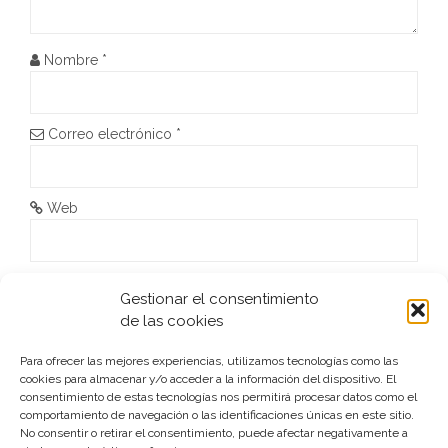
d
e
Nombre
*
e
n
Correo electrónico
*
t
r
Web
a
d
He leído y acepto la
Política de privacidad
*
Gestionar el consentimiento
de las cookies
a
s
Para ofrecer las mejores experiencias, utilizamos tecnologías como las
cookies para almacenar y/o acceder a la información del dispositivo. El
consentimiento de estas tecnologías nos permitirá procesar datos como el
comportamiento de navegación o las identificaciones únicas en este sitio.
No consentir o retirar el consentimiento, puede afectar negativamente a