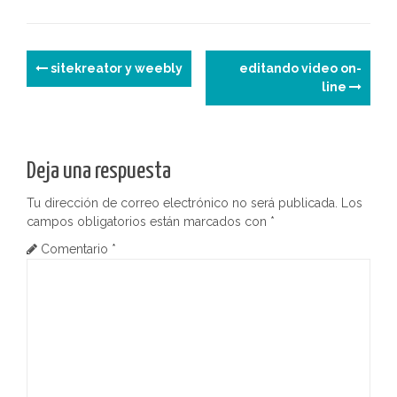
p
n
o
m
tir
k
e
N
sitekreator y weebly
editando video on-
line
a
v
e
Deja una respuesta
g
Tu dirección de correo electrónico no será publicada.
Los
campos obligatorios están marcados con
*
a
Comentario
*
c
i
ó
n