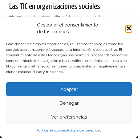
Las TIC en organizaciones sociales
20 noviembre, 2013
Alfabetización digital
Gestionar el consentimiento
(Actualizado el 7 de febrero de 2014) Pequeña recopilación
de las cookies
sobre documentos, publicaciones y enlaces relacionados
con las TIC, las entidades sin ánimo de lucro, la
Para ofrecer las mejores experiencias, utilizamos tecnologías como las
apropiación tecnológica y la innovación social mediante la
cookies para almacenar y/o acceder a la información del dispositivo. El
tecnología Documentos […]
consentimiento de estas tecnologías nos permitirá procesar datos como el
comportamiento de navegación o las identificaciones únicas en este sitio.
No consentir o retirar el consentimiento, puede afectar negativamente a
leer más
ciertas características y funciones.
Aceptar
Denegar
Funciona gracias a WordPress
|
Tema:
aReview
por
aThemes
Ver preferencias
Política de cookies
Política de privacidad