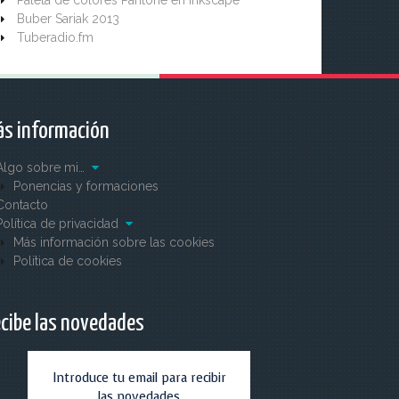
Paleta de colores Pantone en Inkscape
Buber Sariak 2013
Tuberadio.fm
s información
Algo sobre mi…
Ponencias y formaciones
Contacto
Política de privacidad
Más información sobre las cookies
Política de cookies
cibe las novedades
Introduce tu email para recibir
las novedades