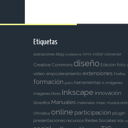
Etiquetas
color
asociaciones
blog
conversor
ciudadanía
CMYK
diseño
Creative Commons
Edición foto 
extensiones
vídeo
empoderamiento
Firefox
formación
herramientas
imágenes
gratis
IA
inkscape
innovación
imágenes libres
Manuales
libreoffice
materiales
mooc
musica onli
online
participación
plugin
Ofimática
presentaciones
recursos
Redes Sociales
RGB
rs