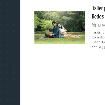
Taller
Redes 
13 no
Hablar c
complica
juego. P
son la […]