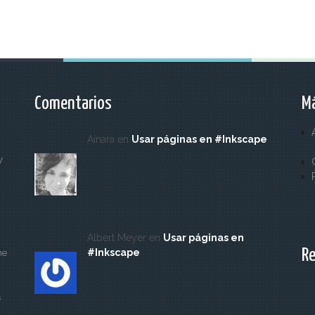
Comentarios
Má
Ainara en
Usar páginas en #Inkscape
y
Albert Meyer en
Usar páginas en
Re
#Inkscape
ne
s