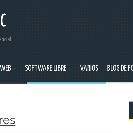
IC
social
 WEB
SOFTWARE LIBRE
VARIOS
BLOG DE 
res