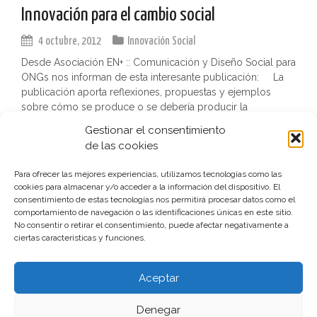
Innovación para el cambio social
4 octubre, 2012
Innovación Social
Desde Asociación EN+ :: Comunicación y Diseño Social para
ONGs nos informan de esta interesante publicación: La
publicación aporta reflexiones, propuestas y ejemplos
sobre cómo se produce o se debería producir la
innovación […]
Gestionar el consentimiento
de las cookies
leer más
Para ofrecer las mejores experiencias, utilizamos tecnologías como las
cookies para almacenar y/o acceder a la información del dispositivo. El
consentimiento de estas tecnologías nos permitirá procesar datos como el
comportamiento de navegación o las identificaciones únicas en este sitio.
N
No consentir o retirar el consentimiento, puede afectar negativamente a
ENTRADAS RECIENTES
ciertas características y funciones.
a
Aceptar
v
e
Denegar