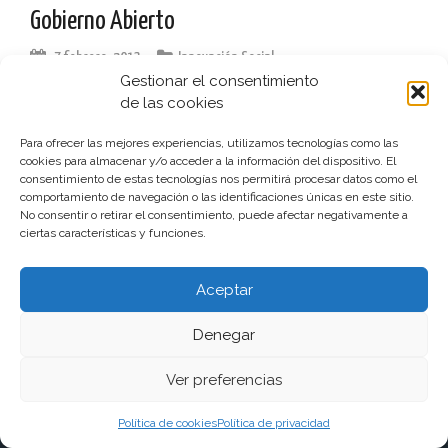
Gobierno Abierto
7 febrero, 2013
Innovación Social
Gestionar el consentimiento
Excelente video resumen sobre cómo debería ser un
de las cookies
Gobierno Abierto Xarxa d’Innovació Pública – Red de
Innovación Pública)
Para ofrecer las mejores experiencias, utilizamos tecnologías como las
cookies para almacenar y/o acceder a la información del dispositivo. El
consentimiento de estas tecnologías nos permitirá procesar datos como el
leer más
comportamiento de navegación o las identificaciones únicas en este sitio.
No consentir o retirar el consentimiento, puede afectar negativamente a
ciertas características y funciones.
Aceptar
Funciona gracias a WordPress
|
Tema:
aReview
por
Denegar
aThemes
Ver preferencias
Política de cookies
Política de privacidad