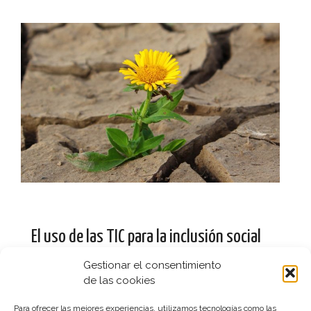
El uso de las TIC para la inclusión social
26 abril, 2016
Alfabetización digital
Gestionar el consentimiento
de las cookies
Podríamos utilizar las nuevas tecnologías para
aprender lo de siempre como siempre o usarlas para
Para ofrecer las mejores experiencias, utilizamos tecnologías como las