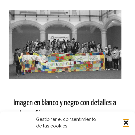
Imagen en blanco y negro con detalles a
color en Gimp
Gestionar el consentimiento
31 julio, 2020
Diseño
de las cookies
Vamos a ver los pasos para conseguir que una