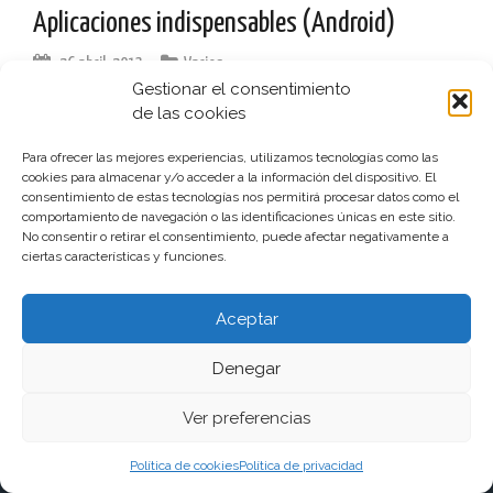
Aplicaciones indispensables (Android)
26 abril, 2013
Varios
Gestionar el consentimiento
Existen millones de aplicaciones para instalar en tu móvil,
de las cookies
algunas más útiles que otras, pero hay algunas que podrán
facilitarte un poco el día a día. Os dejo algunas de ellas que
Para ofrecer las mejores experiencias, utilizamos tecnologías como las
funcionan perfectamente y […]
cookies para almacenar y/o acceder a la información del dispositivo. El
consentimiento de estas tecnologías nos permitirá procesar datos como el
comportamiento de navegación o las identificaciones únicas en este sitio.
leer más
No consentir o retirar el consentimiento, puede afectar negativamente a
ciertas características y funciones.
Aceptar
Denegar
Funciona gracias a WordPress
|
Tema:
aReview
por
aThemes
Ver preferencias
Política de cookies
Política de privacidad