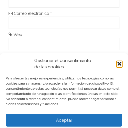
n
t
Correo electrónico
*
r
a
Web
d
a
He leído y acepto la
Política de privacidad
*
Gestionar el consentimiento
s
de las cookies
Para ofrecer las mejores experiencias, utilizamos tecnologías como las
cookies para almacenar y/o acceder a la información del dispositivo. El
consentimiento de estas tecnologías nos permitirá procesar datos como el
comportamiento de navegación o las identificaciones únicas en este sitio.
No consentir o retirar el consentimiento, puede afectar negativamente a
ciertas características y funciones.
Este sitio usa Akismet para reducir el spam.
Aprende cómo
se procesan los datos de tus comentarios.
Aceptar