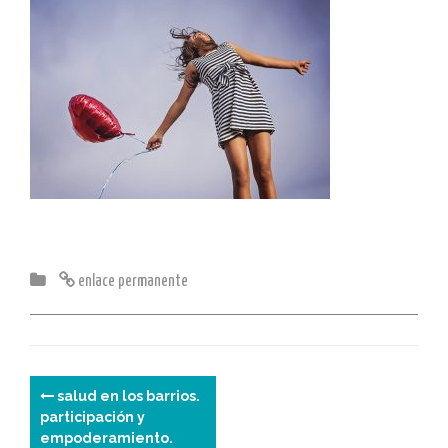
enlace permanente
N
salud en los barrios.
participación y
a
empoderamiento.