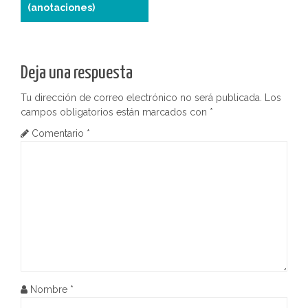
(anotaciones)
v
e
g
Deja una respuesta
a
Tu dirección de correo electrónico no será publicada.
Los
campos obligatorios están marcados con
*
c
Comentario
*
i
ó
n
d
e
e
Nombre
*