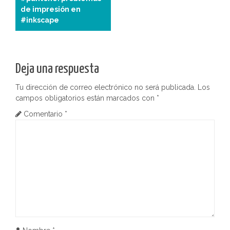
a
de impresión en
#inkscape
v
e
g
Deja una respuesta
a
Tu dirección de correo electrónico no será publicada.
Los
campos obligatorios están marcados con
*
c
Comentario
*
i
ó
n
d
e
e