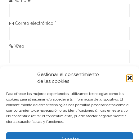
Nombre
*
n
t
Correo electrónico
*
r
a
Web
d
a
He leído y acepto la
Política de privacidad
*
Gestionar el consentimiento
s
de las cookies
Para ofrecer las mejores experiencias, utilizamos tecnologías como las
cookies para almacenar y/o acceder a la información del dispositivo. El
consentimiento de estas tecnologías nos permitirá procesar datos como el
comportamiento de navegación o las identificaciones únicas en este sitio.
No consentir o retirar el consentimiento, puede afectar negativamente a
ciertas características y funciones.
Este sitio usa Akismet para reducir el spam.
Aprende cómo
se procesan los datos de tus comentarios.