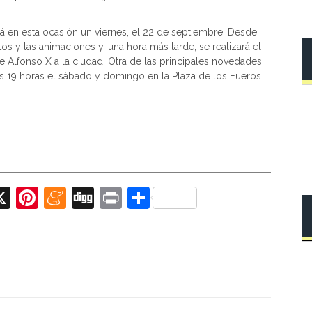
en esta ocasión un viernes, el 22 de septiembre. Desde
tos y las animaciones y, una hora más tarde, se realizará el
e Alfonso X a la ciudad. Otra de las principales novedades
as 19 horas el sábado y domingo en la Plaza de los Fueros.
X
Pi
M
Di
Pr
C
nt
e
g
in
o
er
n
g
t
m
e
e
p
st
a
ar
m
tir