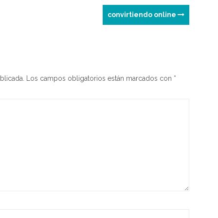
e
convirtiendo online
blicada.
Los campos obligatorios están marcados con
*