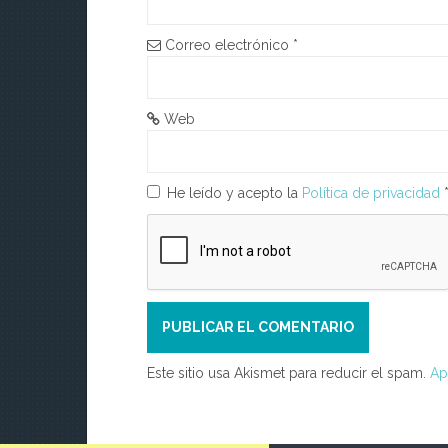
e
e
Correo electrónico
*
n
t
Web
r
He leído y acepto la
Política de privacidad
a
d
a
s
Este sitio usa Akismet para reducir el spam.
Ap