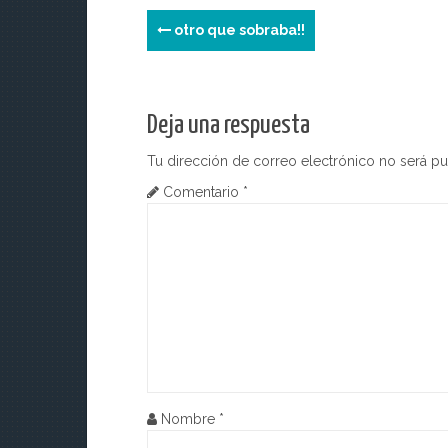
p
n
o
N
otro que sobraba!!
k
a
v
Deja una respuesta
e
Tu dirección de correo electrónico no será pu
g
Comentario
*
a
c
i
ó
n
d
Nombre
*