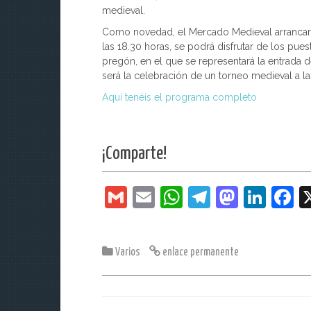
medieval.
Como novedad, el Mercado Medieval arrancará 
las 18.30 horas, se podrá disfrutar de los pues
pregón, en el que se representará la entrada d
será la celebración de un torneo medieval a l
Aquí tenéis el programa completo
¡Comparte!
G
E
W
T
M
Li
F
m
m
h
el
a
n
a
ai
ai
at
e
st
k
c
Varios
enlace permanente
l
l
s
gr
o
e
e
A
a
d
dI
b
p
m
o
n
o