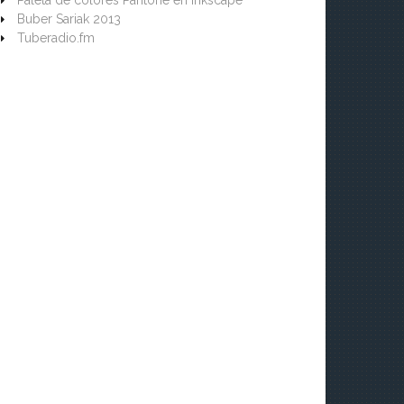
Paleta de colores Pantone en Inkscape
Buber Sariak 2013
Tuberadio.fm