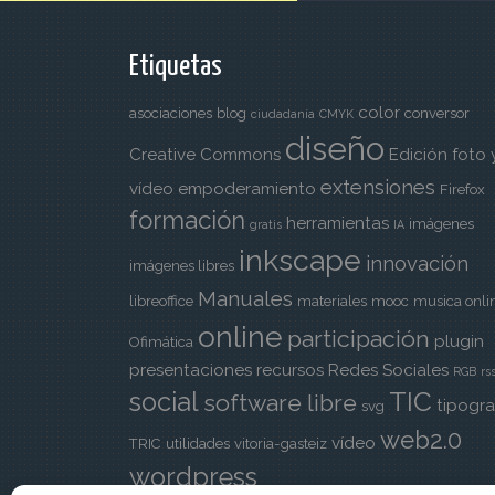
Etiquetas
color
asociaciones
blog
conversor
ciudadanía
CMYK
diseño
Creative Commons
Edición foto 
extensiones
vídeo
empoderamiento
Firefox
formación
herramientas
imágenes
gratis
IA
inkscape
innovación
imágenes libres
Manuales
libreoffice
materiales
mooc
musica onli
online
participación
plugin
Ofimática
presentaciones
recursos
Redes Sociales
RGB
rs
TIC
social
software libre
tipogra
svg
web2.0
vídeo
TRIC
utilidades
vitoria-gasteiz
wordpress