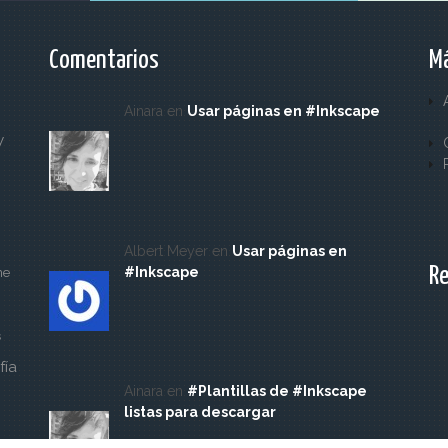
Comentarios
Má
Ainara en
Usar páginas en #Inkscape
y
Albert Meyer en
Usar páginas en
Re
#Inkscape
ne
s
fía
Ainara en
#Plantillas de #Inkscape
listas para descargar