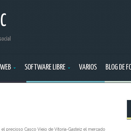
IC
social
 WEB
SOFTWARE LIBRE
VARIOS
BLOG DE 
n el precioso Casco Viejo de Vitoria-Gasteiz el mercado