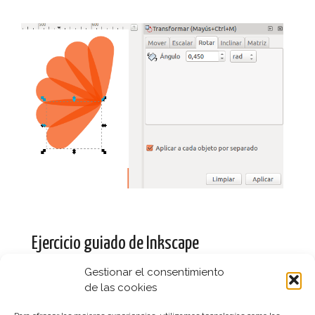
Ejercicio guiado de Inkscape
29 julio, 2016
Diseño
Gestionar el consentimiento
de las cookies
Como todo, para poder aprender hay que practicar así
que nada mejor que un ejercicio guiado paso a paso