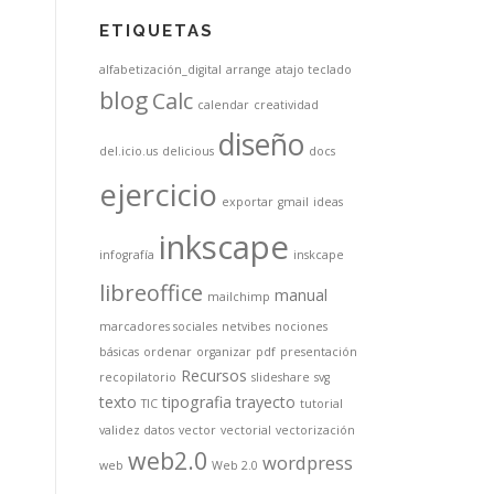
ETIQUETAS
alfabetización_digital
arrange
atajo teclado
blog
Calc
calendar
creatividad
diseño
del.icio.us
delicious
docs
ejercicio
exportar
gmail
ideas
inkscape
infografía
inskcape
libreoffice
manual
mailchimp
marcadores sociales
netvibes
nociones
básicas
ordenar
organizar
pdf
presentación
Recursos
recopilatorio
slideshare
svg
texto
tipografia
trayecto
TIC
tutorial
validez datos
vector
vectorial
vectorización
web2.0
wordpress
web
Web 2.0