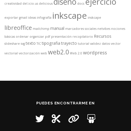
ejercicio
diseño
creatividad
del.icio.us
delicious
docs
inkscape
exportar
gmail
ideas
infografía
inskcape
libreoffice
manual
mailchimp
marcadores sociales
netvibes
nociones
Recursos
básicas
ordenar
organizar
pdf
presentación
recopilatorio
texto
tipografia
trayecto
slideshare
svg
TIC
tutorial
validez datos
vector
web2.0
wordpress
vectorial
vectorización
web
Web 2.0
PUEDES ENCONTRARME EN