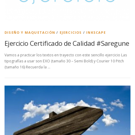
DISEÑO Y MAQUETACIÓN
/
EJERCICIOS
/
INKSCAPE
Ejercicio Certificado de Calidad #Saregune
Vamos a practicar los textos en trayecto con este sencillo ejercicio Las
tipografías a usar son EXO (tamaño 30 – Semi Bold) y Courier 10 Pitch
(tamaño 16) Recuerda la …