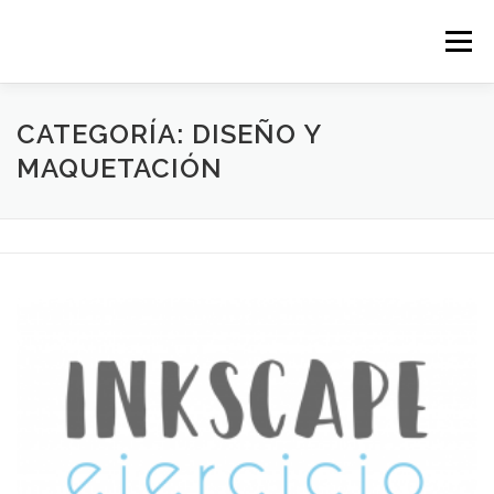
Saltar al contenido
Menú
INICIO
SOBRE ESTE BLOG
DUDAS?
CATEGORÍA: DISEÑO Y
MAQUETACIÓN