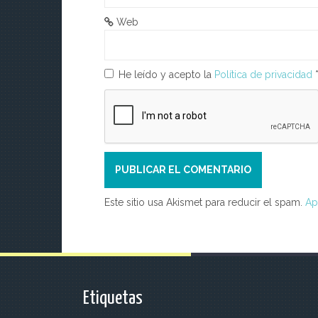
t
Web
r
He leído y acepto la
Política de privacidad
a
d
a
s
Este sitio usa Akismet para reducir el spam.
Ap
Etiquetas