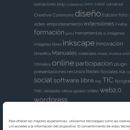
color
asociaciones
blog
conversor
ciudadanía
CMYK
diseño
Creative Commons
Edición foto 
extensiones
vídeo
empoderamiento
Firefox
formación
herramientas
imágenes
gratis
IA
inkscape
innovación
imágenes libres
Manuales
libreoffice
materiales
mooc
musica onli
online
participación
plugin
Ofimática
presentaciones
recursos
Redes Sociales
RGB
rs
TIC
social
software libre
tipogra
svg
web2.0
vídeo
TRIC
utilidades
vitoria-gasteiz
wordpress
Para ofrecer las mejores experiencias, utilizamos tecnologías como las cooki
y/o acceder a la información del dispositivo. El consentimiento de estas tecno