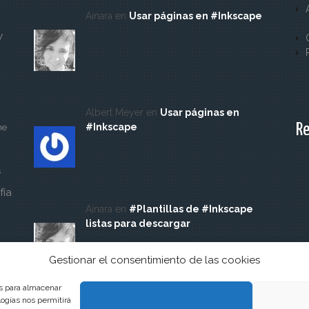
Ainara en
Usar páginas en #Inkscape
y
Albert Meyer en
Usar páginas en
Re
#Inkscape
ne
s
fía
Ainara en
#Plantillas de #Inkscape
listas para descargar
Gestionar el consentimiento de las cookies
es para almacenar
logías nos permitirá