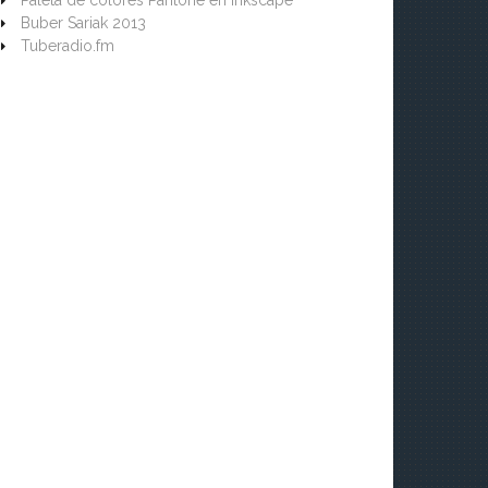
Paleta de colores Pantone en Inkscape
Buber Sariak 2013
Tuberadio.fm