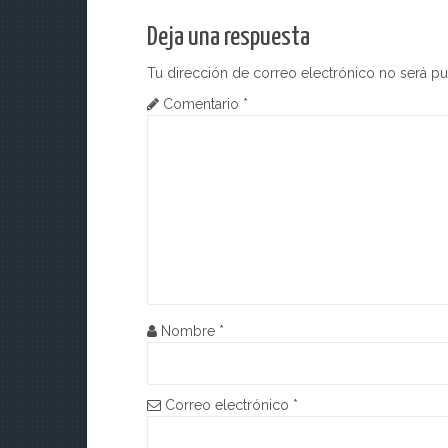
v
Deja una respuesta
e
Tu dirección de correo electrónico no será pu
g
Comentario
*
a
c
i
ó
n
d
Nombre
*
e
e
Correo electrónico
*
n