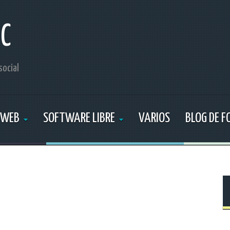
IC
social
 WEB
SOFTWARE LIBRE
VARIOS
BLOG DE 